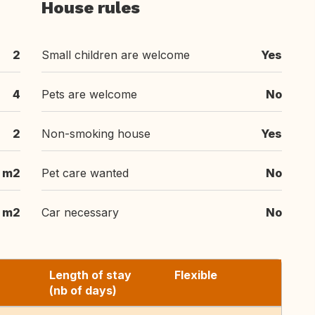
House rules
2
Small children are welcome
Yes
4
Pets are welcome
No
2
Non-smoking house
Yes
 m2
Pet care wanted
No
5 m2
Car necessary
No
Length of stay
Flexible
(nb of days)