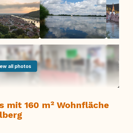
ew all photos
s mit 160 m² Wohnfläche
lberg