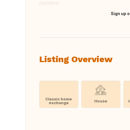
opinion .
Sign up o
Translate this
Listing Overview
Classic home
House
exchange