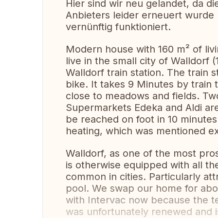
Hier sind wir neu gelandet, da d
Anbieters leider erneuert wurde
vernünftig funktioniert.
Modern house with 160 m² of liv
live in the small city of Walldorf
Walldorf train station. The train s
bike. It takes 9 Minutes by train
close to meadows and fields. Tw
Supermarkets Edeka and Aldi are 
be reached on foot in 10 minutes
heating, which was mentioned extr
Walldorf, as one of the most pros
is otherwise equipped with all the
common in cities. Particularly att
pool. We swap our home for about
with Intervac now because the te
was unfortunately renewed and is