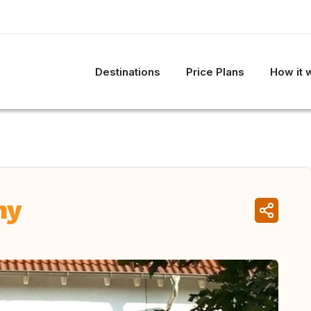
Destinations
Price Plans
How it 
ny