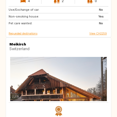
4
2
0
Use/Exchange of car:
DE
SE
No
Non-smoking house:
DK
Yes
Pet care wanted:
No
Requested destinations
View CH2259
Meikirch
Switzerland