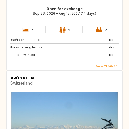
Open for exchange
Sep 26, 2026 - Aug 15, 2027 (14 days)
7
2
2
Use/Exchange of car:
No
Non-smoking house:
Yes
Pet care wanted:
No
View CH56450
BRÜGGLEN
Switzerland