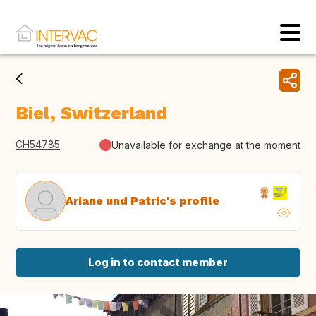
Biel, Switzerland
CH54785
Unavailable for exchange at the moment
Ariane und Patric's profile
Log in to contact member