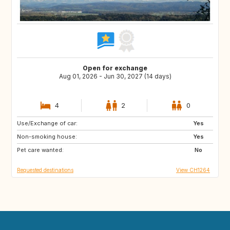
Open for exchange
Aug 01, 2026 - Jun 30, 2027 (14 days)
4
2
0
Use/Exchange of car:
FR
ES
Yes
Non-smoking house:
IT
NO
Yes
Pet care wanted:
SE
MA
No
Requested destinations
View CH1264