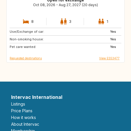
Open for exchange
Oct 08, 2026 - Aug 27, 2027 (20 days)
8
3
1
Use/Exchange of car:
CH
AT
Yes
Non-smoking house:
NO
GB
Yes
Pet care wanted:
NZ
IT
Yes
Requested destinations
View ES53477
Intervac International
Listings
Price Plans
How it works
About Intervac
Membership