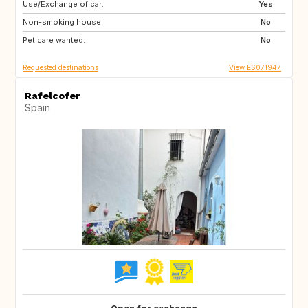
Use/Exchange of car:
HR
GB
Yes
Non-smoking house:
IT
DE
No
Pet care wanted:
DE
GR
No
Requested destinations
View ES071947
Rafelcofer
Spain