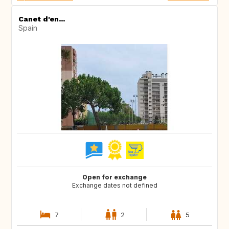
Canet d'en...
Spain
Open for exchange
Exchange dates not defined
7
2
5