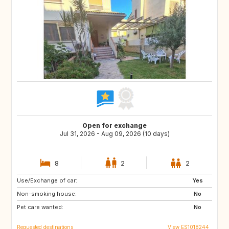
Open for exchange
Jul 31, 2026 - Aug 09, 2026 (10 days)
8
2
2
Use/Exchange of car:
NL
GB
Yes
Non-smoking house:
FR
US
No
Pet care wanted:
PT
FI
No
Requested destinations
View ES1018244