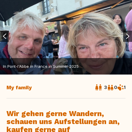
In Pont-l'Abbe in France in Summer 2025
My family
3
0
1
Wir gehen gerne Wandern,
schauen uns Aufstellungen an,
kaufen gerne auf