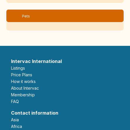
Pets
Intervac International
Listings
Price Plans
How it works
About Intervac
Membership
FAQ
Contact information
Asia
Africa