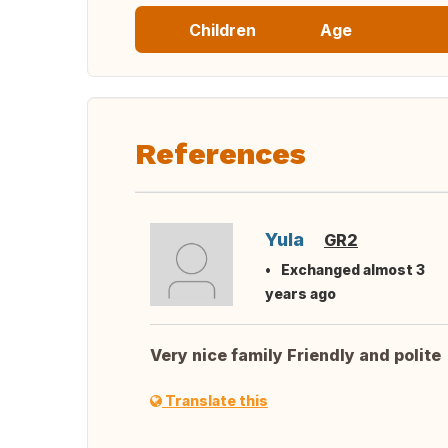
Children
Age
References
Yula
GR2
Exchanged almost 3
years ago
Very nice family Friendly and polite
Translate this