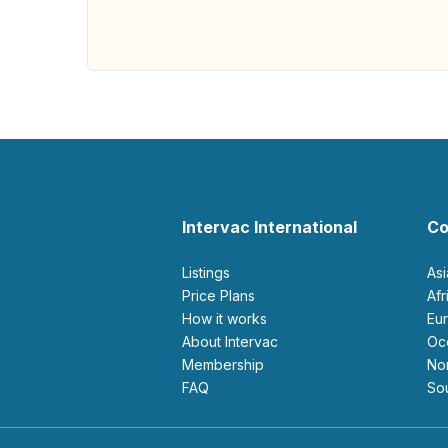
Intervac International
Co
Listings
As
Price Plans
Af
How it works
E
About Intervac
O
Membership
N
FAQ
S