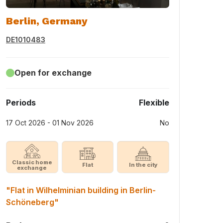
Berlin, Germany
DE1010483
Open for exchange
Periods
Flexible
17 Oct 2026 - 01 Nov 2026
No
Classic home
Flat
In the city
exchange
"Flat in Wilhelminian building in Berlin-
Schöneberg"