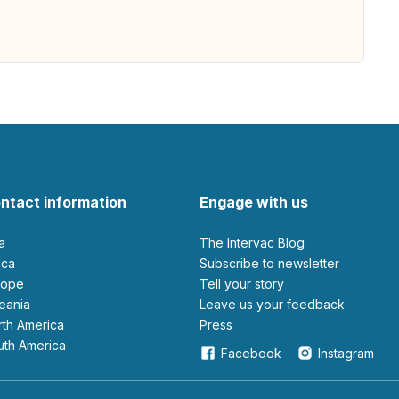
ntact information
Engage with us
ia
The Intervac Blog
rica
Subscribe to newsletter
urope
Tell your story
ceania
leave us your feedback
orth America
Press
outh America
Facebook
Instagram