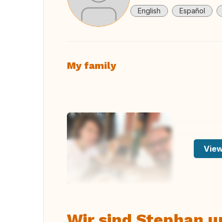
English
Español
My family
View
Wir sind Stephan u