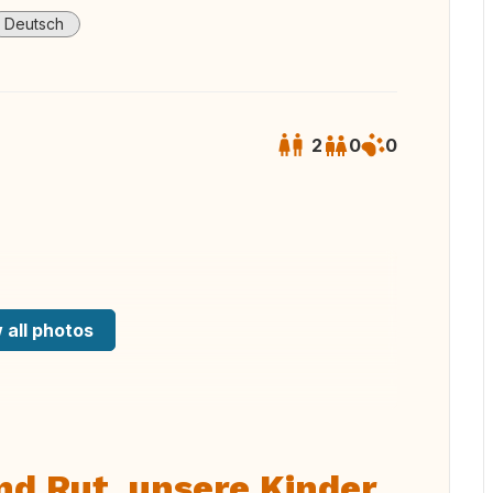
Deutsch
2
0
0
 all photos
nd Rut, unsere Kinder