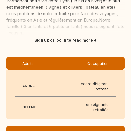
Partageant notre vie entre Lyon ( le ski en hiver)et le sud
est méditerranéen, ( vignes et oliviers , bateau en été)
nous profitons de notre retraite pour faire des voyages,
fréquents en Asie et régulièrement en Europe.Notre
famille ( 3 enfants et 6 petits enfants) nous rejoignent l'été
, nous n...
Translate this
Sign up or log in to read more
Adults
Occupation
cadre dirigeant
ANDRE
retraite
enseignante
HELENE
retraitée