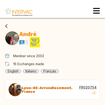
André
Member since 2002
16
Exchanges made
English
Italiano
Français
FR020754
Lyon-6E-Arrondissement,
France