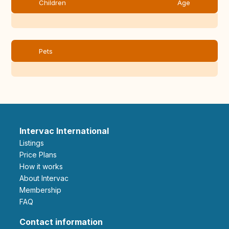
Children
Age
Pets
Intervac International
Listings
Price Plans
How it works
About Intervac
Membership
FAQ
Contact information