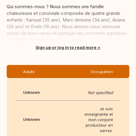
Qui sommes-nous ? Nous sommes une famille
chaleureuse et conviviale composée de quatre grands
enfants : Samuel (35 ans), Marc-Antoine (34 ans), Ariane
(29 ans) et Émile (18 ans). Nous aimons nous retrouver
autour de bons repas et partager des moments agréables
en famille. La musique occupe aussi...
Translate this
Sign up or log in to read more
Adults
Occupation
Unknown
Not specified
Je suis
enseignante et
Unknown
mon conjoint
producteur en
serres.