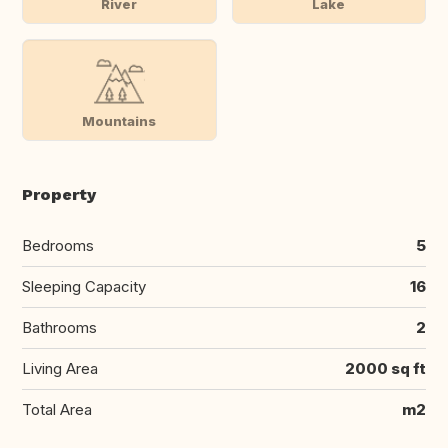
River
Lake
Mountains
Property
Bedrooms
5
Sleeping Capacity
16
Bathrooms
2
Living Area
2000 sq ft
Total Area
m2