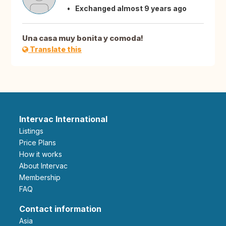
Exchanged almost 9 years ago
Una casa muy bonita y comoda!
Translate this
Intervac International
Listings
Price Plans
How it works
About Intervac
Membership
FAQ
Contact information
Asia