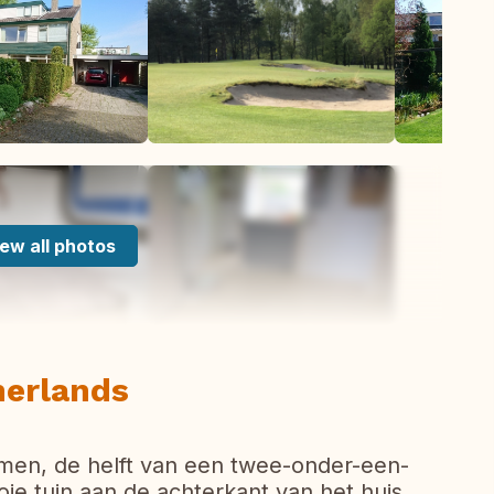
ew all photos
herlands
oemen, de helft van een twee-onder-een-
 tuin aan de achterkant van het huis.