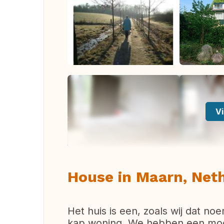
Vi
House in Maarn, Net
Het huis is een, zoals wij dat n
kap woning. We hebben een mooie