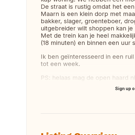
De straat is rustig omdat het ee
Maarn is een klein dorp met maa
bakker, slager, groenteboer, drog
uitgebreider wilt shoppen kan j
Met de trein kan je heel makkeli
(18 minuten) en binnen een uur s
Ik ben geïnteresseerd in een ru
tot een week.
PS: helaas mag de open haard ni
Sign up o
Translate this