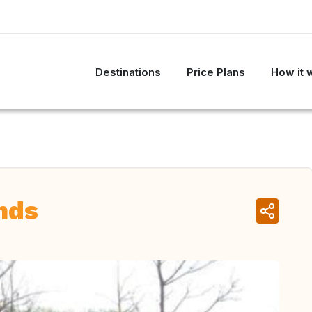
Destinations
Price Plans
How it 
nds