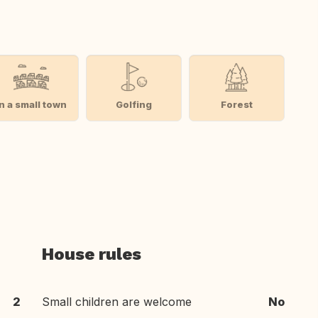
In a small town
Golfing
Forest
House rules
2
Small children are welcome
No