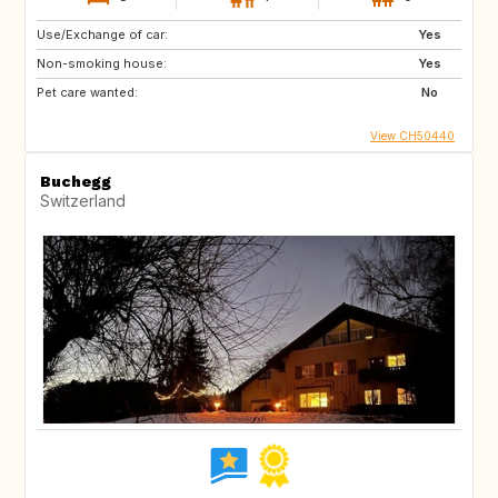
Use/Exchange of car:
Yes
Non-smoking house:
Yes
Pet care wanted:
No
View CH50440
Buchegg
Switzerland