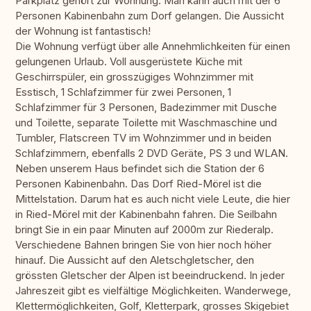
Parkplatz gehört zur Wohnung. Man kann auch mit der 6
Personen Kabinenbahn zum Dorf gelangen. Die Aussicht
der Wohnung ist fantastisch!
Die Wohnung verfügt über alle Annehmlichkeiten für einen
gelungenen Urlaub. Voll ausgerüstete Küche mit
Geschirrspüler, ein grosszügiges Wohnzimmer mit
Esstisch, 1 Schlafzimmer für zwei Personen, 1
Schlafzimmer für 3 Personen, Badezimmer mit Dusche
und Toilette, separate Toilette mit Waschmaschine und
Tumbler, Flatscreen TV im Wohnzimmer und in beiden
Schlafzimmern, ebenfalls 2 DVD Geräte, PS 3 und WLAN.
Neben unserem Haus befindet sich die Station der 6
Personen Kabinenbahn. Das Dorf Ried-Mörel ist die
Mittelstation. Darum hat es auch nicht viele Leute, die hier
in Ried-Mörel mit der Kabinenbahn fahren. Die Seilbahn
bringt Sie in ein paar Minuten auf 2000m zur Riederalp.
Verschiedene Bahnen bringen Sie von hier noch höher
hinauf. Die Aussicht auf den Aletschgletscher, den
grössten Gletscher der Alpen ist beeindruckend. In jeder
Jahreszeit gibt es vielfältige Möglichkeiten. Wanderwege,
Klettermöglichkeiten, Golf, Kletterpark, grosses Skigebiet