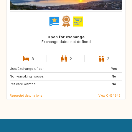
Open for exchange
Exchange dates not defined
8
2
2
Use/Exchange of car:
ES
FI
Yes
Non-smoking house:
SE
DK
No
Pet care wanted:
NL
NO
No
Requested destinations
View CH54843