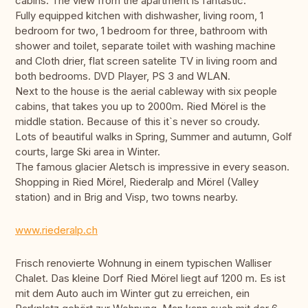
cabins. The view from the apartment is fantastic.
Fully equipped kitchen with dishwasher, living room, 1
bedroom for two, 1 bedroom for three, bathroom with
shower and toilet, separate toilet with washing machine
and Cloth drier, flat screen satelite TV in living room and
both bedrooms. DVD Player, PS 3 and WLAN.
Next to the house is the aerial cableway with six people
cabins, that takes you up to 2000m. Ried Mörel is the
middle station. Because of this it`s never so croudy.
Lots of beautiful walks in Spring, Summer and autumn, Golf
courts, large Ski area in Winter.
The famous glacier Aletsch is impressive in every season.
Shopping in Ried Mörel, Riederalp and Mörel (Valley
station) and in Brig and Visp, two towns nearby.
www.riederalp.ch
Frisch renovierte Wohnung in einem typischen Walliser
Chalet. Das kleine Dorf Ried Mörel liegt auf 1200 m. Es ist
mit dem Auto auch im Winter gut zu erreichen, ein