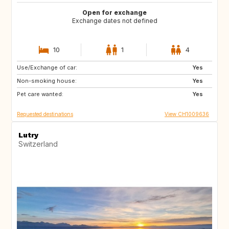
Open for exchange
Exchange dates not defined
10
1
4
Use/Exchange of car:
IS
NO
Yes
Non-smoking house:
FI
NL
Yes
Pet care wanted:
IE
GB
Yes
Requested destinations
View CH1009636
Lutry
Switzerland