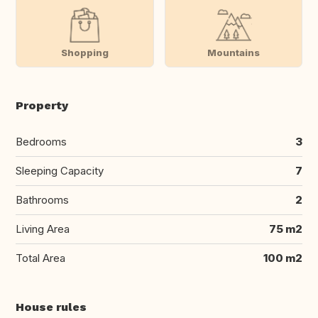
Shopping
Mountains
Property
Bedrooms
3
Sleeping Capacity
7
Bathrooms
2
Living Area
75 m2
Total Area
100 m2
House rules