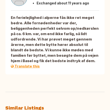
Exchanged about 11 years ago
En ferielejlighed i alperne fås ikke ret meget
bedre. Alle fornødenheder var der,
beliggenheden perfekt selvom op/nedkørslen
på ca. 6 km. var, om end ikke farlig, så lidt
udfordrende. Vi har prøvet meget gennem
årerne, men dette bytte hører absolut til
blandt de bedste. Vi kunne ikke mødes med
familien før byttet, men besøgte dem på vejen
hjem i Basel og fik det bedste indtryk af dem.
Translate this
Similar Listings