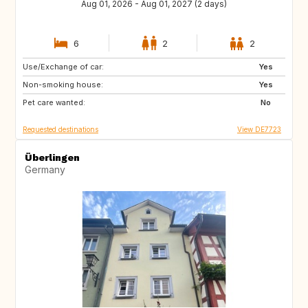
Aug 01, 2026 - Aug 01, 2027 (2 days)
6
2
2
Use/Exchange of car:
GR
HR
Yes
Non-smoking house:
HU
CZ
Yes
Pet care wanted:
IS
PL
No
Requested destinations
View DE7723
Überlingen
Germany