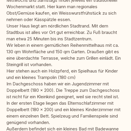
Mittwochs und Samstags findet jeweils ein traditioneller
Wochenmarkt statt. Hier kann man regionales
Obst/Gemüse kaufen, ein Weisswurstfrühstück zu sich
nehmen oder Kässpätzle essen.
Unser Haus liegt am nördlichen Stadtrand. Mit dem
Stadtbus ist alles vor Ort gut erreichbar. Zu Fuß braucht
man etwa 25 Minuten bis ins Stadtzentrum.
Wir leben in einem gemütlichen Reihenmittelhaus mit ca.
130 qm Wohnfläche und 150 qm Garten. Draußen gibt es
eine überdachte Terrasse, welche zum Grillen einlädt. Ein
Steingrill ist vorhanden.
Hier stehen auch ein Holzpferd, ein Spielhaus für Kinder
und ein kleines Trampolin (180 cm)
Im Dachgeschoss haben wir ein Jugendzimmer mit
Doppelbett (180 x 200). Die Treppe zum Dachgeschoss
ist nicht für ein Kleinkind geeignet, weil sie recht steil ist.
In der ersten Etage liegen das Elternschlafzimmer mit
Doppelbett (180 x 200) und ein kleines Kinderzimmer mit
einem einzelnen Bett. Spielzeug und Familienspiele sind
genügend vorhanden.
Außerdem befindet sich ein kleines Bad mit Badewanne