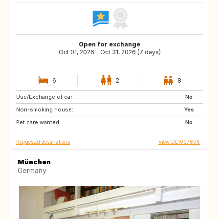
Open for exchange
Oct 01, 2026 - Oct 31, 2026 (7 days)
6
2
8
Use/Exchange of car:
DE
GB
No
Non-smoking house:
Yes
Pet care wanted:
No
Requested destinations
View DE1007606
München
Germany