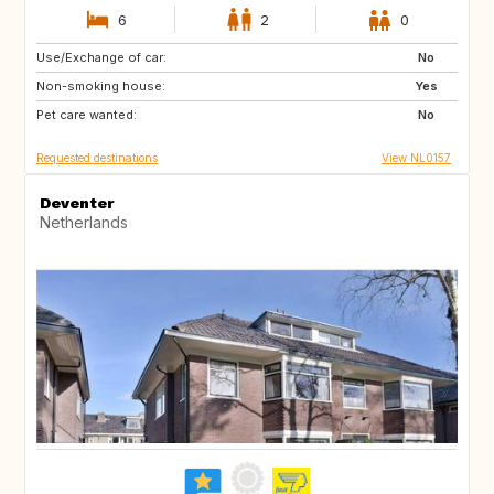
6
2
0
Use/Exchange of car:
FR
DE
No
Non-smoking house:
IT
Yes
Pet care wanted:
No
Requested destinations
View NL0157
Deventer
Netherlands