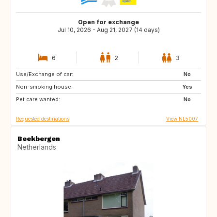
Open for exchange
Jul 10, 2026 - Aug 21, 2027 (14 days)
6
2
3
Use/Exchange of car:
CH
AT
No
Non-smoking house:
FR
SE
Yes
Pet care wanted:
DK
LU
No
Requested destinations
View NL5007
Beekbergen
Netherlands