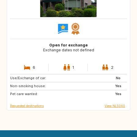
Open for exchange
Exchange dates not defined
6
1
2
Use/Exchange of car:
FR
GB
No
Non-smoking house:
DE
BE
Yes
Pet care wanted:
GB
NL
Yes
Requested destinations
View NL5040