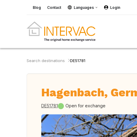
Blog
Contact
Languages
Login
Search destinations
DE51781
Hagenbach, Ger
DE51781
Open for exchange