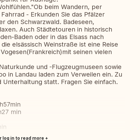
Wohlfühlen."Ob beim Wandern, per
 Fahrrad - Erkunden Sie das Pfälzer
der den Schwarzwald. Badeseen,
xen. Auch Städtetouren in historisch
aden-Baden oder in das Elsass nach
ie elsässisch Weinstraße ist eine Reise
 Vogesen(Frankreich)mit seinen vielen
e Naturkunde und -Flugzeugmuseen sowie
oo in Landau laden zum Verweilen ein. Zu
 Unterhaltung statt. Fragen Sie einfach.
1h57min
h27 min
min
r log in to read more