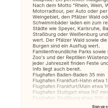
Nach dem Motto "Rhein, Wein, 
Motorradtour, per Auto oder per
Weingebiet, den Pfälzer Wald o
Schwimmbäder laden ein zum rela
Städte wie Speyer, Karlsruhe, B
Straßburg oder Weißenburg und d
wert. Der Pfälzer Wald sowie die
Burgen sind ein Ausflug wert.
Familienfreundliche Parks sowi
Zoo's und der Reptilien Wüstenz
jeder Jahreszeit finden Feste und
Info liegt auch bereit.
Flughafen Baden-Baden 35 min
Flughafen Frankfurt-Hahn etwa 
Flughafen Frankfurt/Main etwa 1
Flughafen Stuttgart etwa 1h7 min
Flughafen Straßburg etwa 1h10 
Sign up o