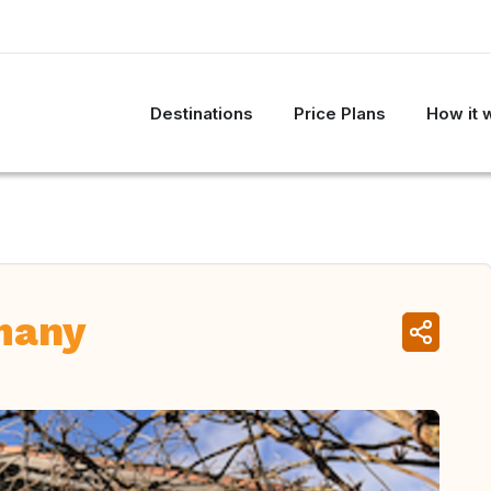
Destinations
Price Plans
How it 
many