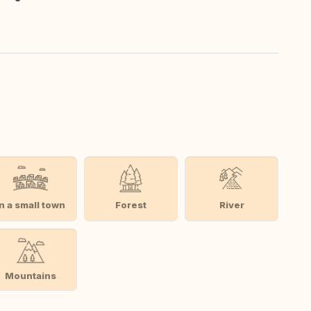
In a small town
Forest
River
Mountains