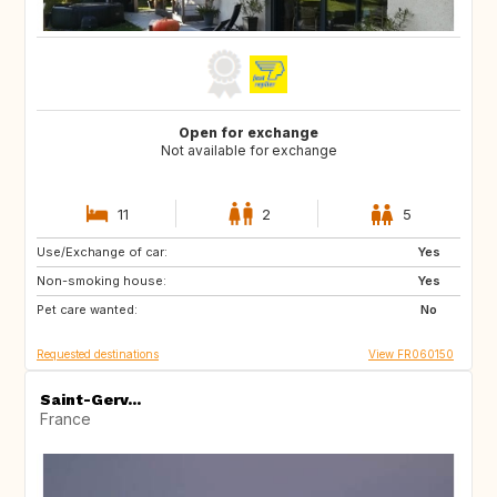
Open for exchange
Not available for exchange
11
2
5
Use/Exchange of car:
CA
GB
Yes
Non-smoking house:
Yes
Pet care wanted:
No
Requested destinations
View FR060150
Saint-Gerv...
France