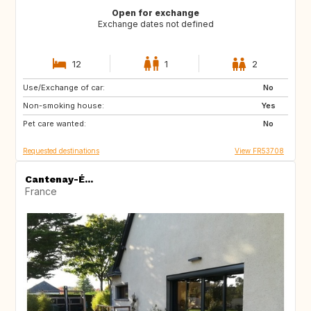
Open for exchange
Exchange dates not defined
12
1
2
Use/Exchange of car:
GR
IT
No
Non-smoking house:
Yes
Pet care wanted:
No
Requested destinations
View FR53708
Cantenay-É...
France