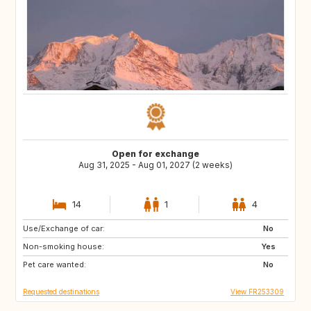
Open for exchange
Aug 31, 2025 - Aug 01, 2027 (2 weeks)
14
1
4
Use/Exchange of car:
VN
PH
No
Non-smoking house:
ID
LA
Yes
Pet care wanted:
JP
No
Requested destinations
View FR253309