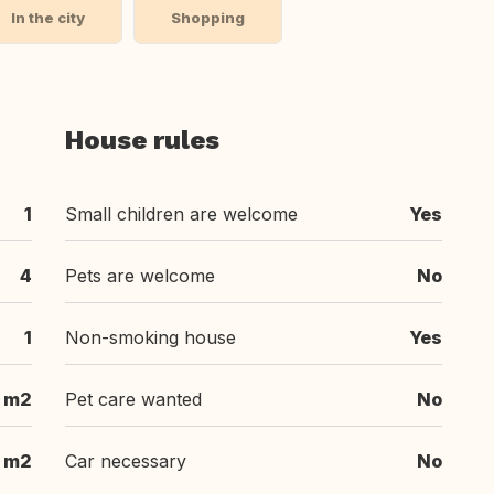
In the city
Shopping
House rules
1
Small children are welcome
Yes
4
Pets are welcome
No
1
Non-smoking house
Yes
 m2
Pet care wanted
No
 m2
Car necessary
No