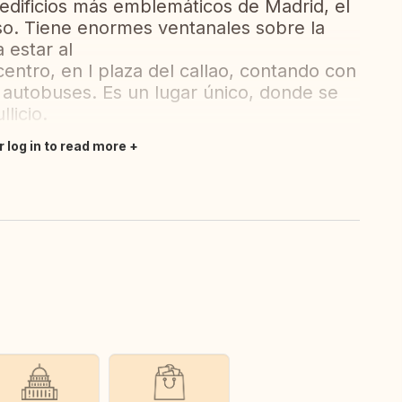
s edificios más emblemáticos de Madrid, el
iso. Tiene enormes ventanales sobre la
 estar al
 centro, en l plaza del callao, contando con
e autobuses. Es un lugar único, donde se
licio.
r log in to read more