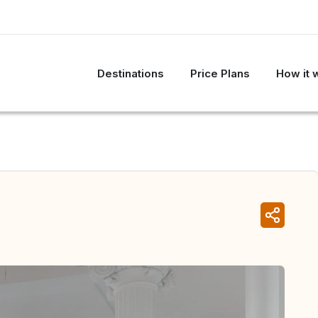
Destinations
Price Plans
How it 