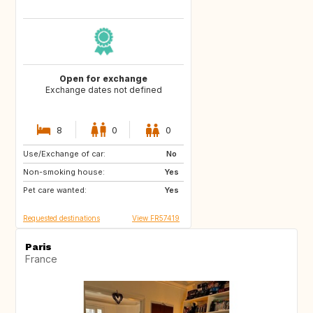
Open for exchange
Exchange dates not defined
8
0
0
Use/Exchange of car:
GR
IT
No
Non-smoking house:
FR
Yes
Pet care wanted:
Yes
Requested destinations
View FR57419
Paris
France