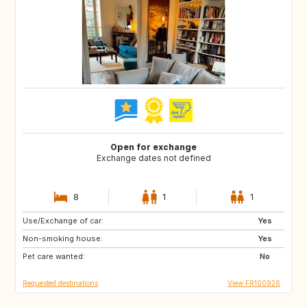
Open for exchange
Exchange dates not defined
8
1
1
Use/Exchange of car:
GB
US
Yes
Non-smoking house:
CA
GB
Yes
Pet care wanted:
US
No
Requested destinations
View FR100926