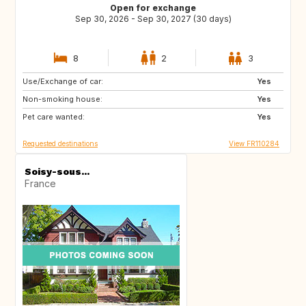
Open for exchange
Sep 30, 2026 - Sep 30, 2027 (30 days)
8
2
3
Use/Exchange of car:
IT
GB
Yes
Non-smoking house:
GR
ES
Yes
Pet care wanted:
IT
CA
Yes
Requested destinations
View FR110284
Soisy-sous...
France