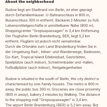
About the neighborhood
Rudow liegt am Stadtrand von Berlin, ist eher geprägt
durch Einfamilienhäuser. U-Bahnanschluss in 800 m,
Busanschluss 300 m entfernt. Bäckerei 2 Minuten zu Fuß.
Lebensmittelgeschäfte in unmittelbarer Nähe (800 m),
Shoppingcenter “Gropiuspassagen” in 3,4 km Entfernung.
Der Flughafen Berlin Brandenburg, BER, liegt 5,2 km
entfernt. Fluglärm ist jedoch nicht vernehmbar.
Durch die Ortsnähe zum Land Brandenburg finden Sie in
der Umgebung Rad-, Inliner- und Wanderwege, Badeseen,
Go-Kart, Tropical Island Erlebnisbad, Gaststätten,
Spielplätze (auch Indoor), Schwimmbäder und -hallen,
Fußballplätze (auch Indoor), Reitgelegenheiten
Rudow is situated in the south of Berlin, this city district is
characterised by one-family houses. The metro is 800 m
away, the public bus 300 m. Groceries are close proximity
(800 m away), bakery 2 minutes by Walking. The distance
to the shopping mall "Gropiuspassagen" is 3,4 km.
The airport Berlin Brandenburg (BER) is 5,2 km away. But