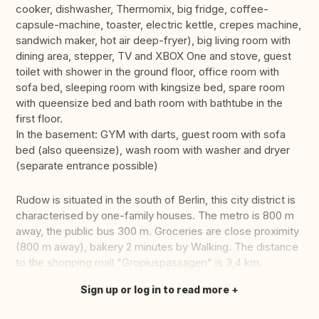
cooker, dishwasher, Thermomix, big fridge, coffee-
capsule-machine, toaster, electric kettle, crepes machine,
sandwich maker, hot air deep-fryer), big living room with
dining area, stepper, TV and XBOX One and stove, guest
toilet with shower in the ground floor, office room with
sofa bed, sleeping room with kingsize bed, spare room
with queensize bed and bath room with bathtube in the
first floor.
In the basement: GYM with darts, guest room with sofa
bed (also queensize), wash room with washer and dryer
(separate entrance possible)
Rudow is situated in the south of Berlin, this city district is
characterised by one-family houses. The metro is 800 m
away, the public bus 300 m. Groceries are close proximity
(800 m away), bakery 2 minutes by Walking. The distance
to the shopping mall "Gropiuspassagen" is 3,4 km.
Sign up or log in to read more
Translate this