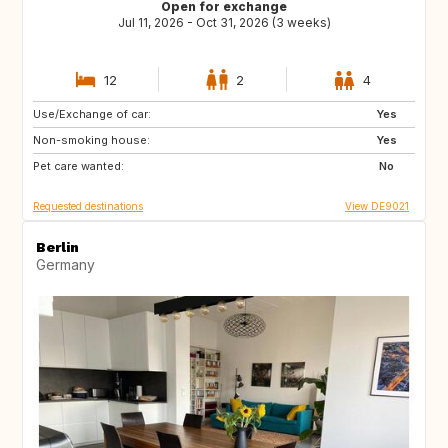
Open for exchange
Jul 11, 2026 - Oct 31, 2026 (3 weeks)
12
2
4
Use/Exchange of car:
IT
GR
Yes
Non-smoking house:
ES
PT
Yes
Pet care wanted:
FI
NO
No
Requested destinations
View DE9021
Berlin
Germany