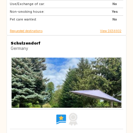
Use/Exchange of car:
DE
AT
No
Non-smoking house:
GB
ES
Yes
Pet care wanted:
FR
NO
No
Requested destinations
View DE56932
Schulzendorf
Germany