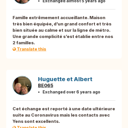
Exchanged almost 5 years ago
Famille extrêmement accueillante. Maison
très bien équipée, d’un grand confort et très
bien située au calme et sur la ligne de métro.
Une grande complicité s’est établie entre nos
2 familles.
Translate this
Huguette et Albert
BE065
Exchanged over 6 years ago
Cet échange est reporté à une date ultérieure
suite au Coronavirus mais les contacts avec
Yens sont excellents.
Translate this