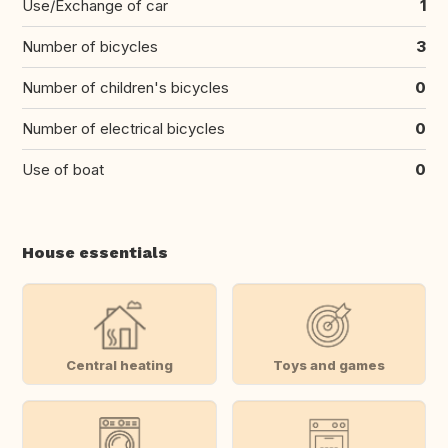
Use/Exchange of car
1
Number of bicycles
3
Number of children's bicycles
0
Number of electrical bicycles
0
Use of boat
0
House essentials
Central heating
Toys and games