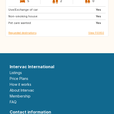
5
2
0
Use/Exchange of car:
SE
NO
Yes
Non-smoking house:
CH
IS
Yes
Pet care wanted:
EE
FR
Yes
Requested destinations
View FI0950
Intervac International
Listings
Price Plans
How it works
About Intervac
Membership
FAQ
Contact information