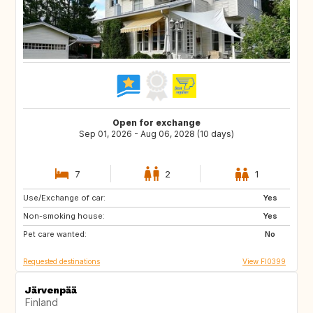
Open for exchange
Sep 01, 2026 - Aug 06, 2028 (10 days)
7
2
1
Use/Exchange of car:
HU
SK
Yes
Non-smoking house:
DE
CZ
Yes
Pet care wanted:
NL
BE
No
Requested destinations
View FI0399
Järvenpää
Finland