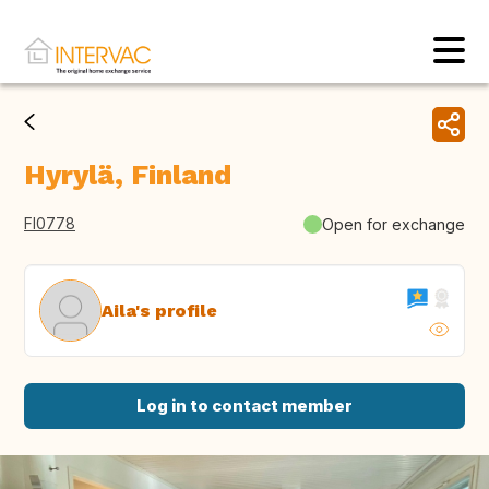
Hyrylä, Finland
FI0778
Open for exchange
Aila's profile
Log in to contact member