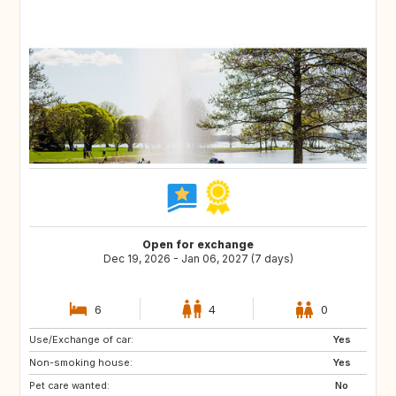
Open for exchange
Dec 19, 2026 - Jan 06, 2027 (7 days)
6
4
0
Use/Exchange of car:
CH
IT
Yes
Non-smoking house:
DK
PT
Yes
Pet care wanted:
FR
AT
No