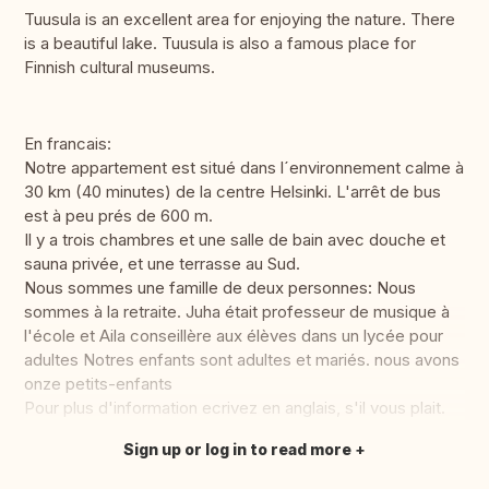
Tuusula is an excellent area for enjoying the nature. There
is a beautiful lake. Tuusula is also a famous place for
Finnish cultural museums.
En francais:
Notre appartement est situé dans l´environnement calme à
30 km (40 minutes) de la centre Helsinki. L'arrêt de bus
est à peu prés de 600 m.
Il y a trois chambres et une salle de bain avec douche et
sauna privée, et une terrasse au Sud.
Nous sommes une famille de deux personnes: Nous
sommes à la retraite. Juha était professeur de musique à
l'école et Aila conseillère aux élèves dans un lycée pour
adultes Notres enfants sont adultes et mariés. nous avons
onze petits-enfants
Pour plus d'information ecrivez en anglais, s'il vous plait.
Sign up or log in to read more
Translate this