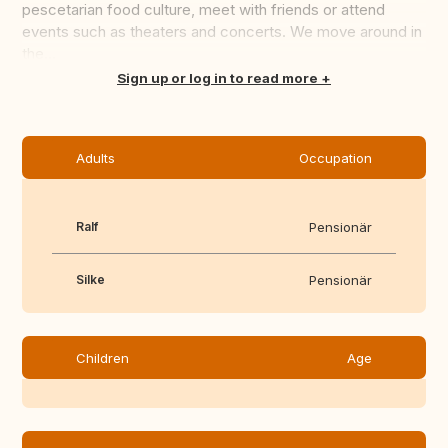
pescetarian food culture, meet with friends or attend
events such as theaters and concerts. We move around in
the...
Translate this
Sign up or log in to read more
Adults
Occupation
Ralf
Pensionär
Silke
Pensionär
Children
Age