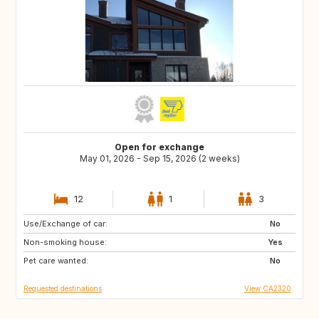
Open for exchange
May 01, 2026 - Sep 15, 2026 (2 weeks)
12
1
3
Use/Exchange of car:
FR
IT
No
Non-smoking house:
GR
ES
Yes
Pet care wanted:
No
Requested destinations
View CA2320