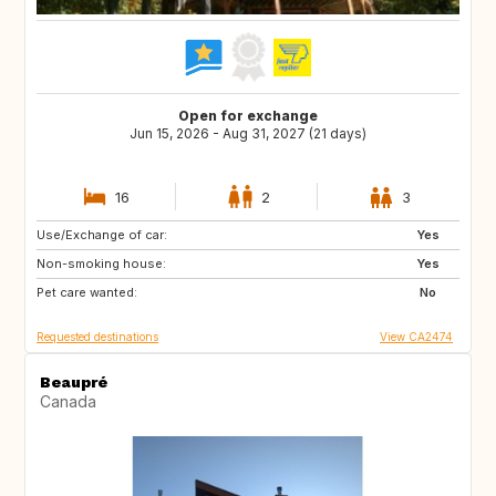
Open for exchange
Jun 15, 2026 - Aug 31, 2027 (21 days)
16
2
3
Use/Exchange of car:
BS
GL
Yes
Non-smoking house:
GR
TN
Yes
Pet care wanted:
MA
GB
No
Requested destinations
View CA2474
Beaupré
Canada