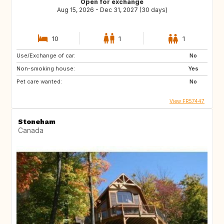
Open for exchange
Aug 15, 2026 - Dec 31, 2027 (30 days)
10
1
1
Use/Exchange of car:
No
Non-smoking house:
Yes
Pet care wanted:
No
View FR57447
Stoneham
Canada