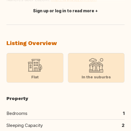
Sign up or log in to read more
Translate this
Listing Overview
Flat
In the suburbs
Property
Bedrooms
1
Sleeping Capacity
2