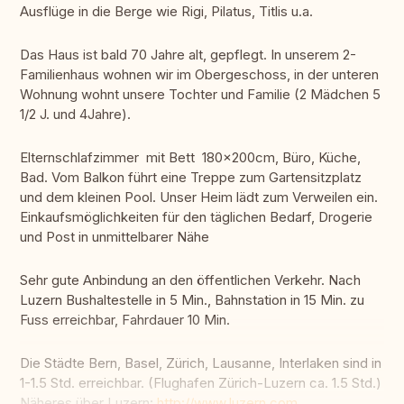
Ausflüge in die Berge wie Rigi, Pilatus, Titlis u.a.
Das Haus ist bald 70 Jahre alt, gepflegt. In unserem 2-
Familienhaus wohnen wir im Obergeschoss, in der unteren
Wohnung wohnt unsere Tochter und Familie (2 Mädchen 5
1/2 J. und 4Jahre).
Elternschlafzimmer mit Bett 180x200cm, Büro, Küche,
Bad. Vom Balkon führt eine Treppe zum Gartensitzplatz
und dem kleinen Pool. Unser Heim lädt zum Verweilen ein.
Einkaufsmöglichkeiten für den täglichen Bedarf, Drogerie
und Post in unmittelbarer Nähe
Sehr gute Anbindung an den öffentlichen Verkehr. Nach
Luzern Bushaltestelle in 5 Min., Bahnstation in 15 Min. zu
Fuss erreichbar, Fahrdauer 10 Min.
Die Städte Bern, Basel, Zürich, Lausanne, Interlaken sind in
1-1.5 Std. erreichbar. (Flughafen Zürich-Luzern ca. 1.5 Std.)
Näheres über Luzern:
http://www.luzern.com