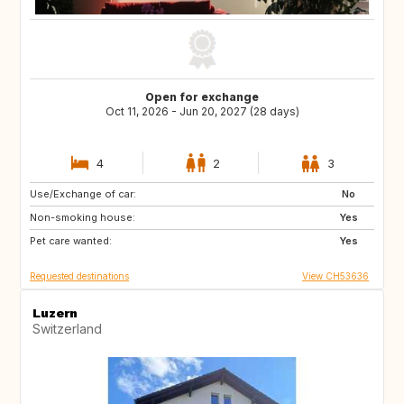
Open for exchange
Oct 11, 2026 - Jun 20, 2027 (28 days)
4
2
3
Use/Exchange of car:
CH
FR
No
Non-smoking house:
DE
AT
Yes
Pet care wanted:
IT
ES
Yes
Requested destinations
View CH53636
Luzern
Switzerland