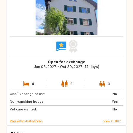
Open for exchange
Jun 03, 2027 - Oct 30, 2027 (14 days)
4
2
0
Use/Exchange of car:
GB
GB
No
Non-smoking house:
Yes
Pet care wanted:
No
Requested destinations
View CH1011