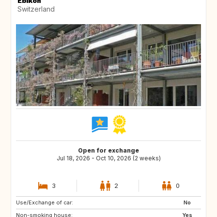
Ebikon
Switzerland
Open for exchange
Jul 18, 2026 - Oct 10, 2026 (2 weeks)
3
2
0
Use/Exchange of car:
FR
AT
No
Non-smoking house:
BE
FR
Yes