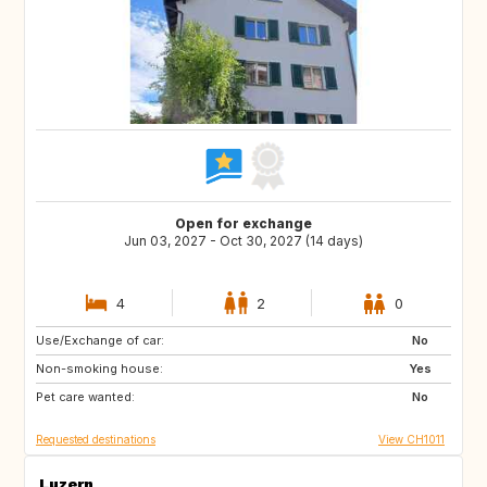
Open for exchange
Jun 03, 2027 - Oct 30, 2027 (14 days)
4
2
0
Use/Exchange of car:
GB
GB
No
Non-smoking house:
Yes
Pet care wanted:
No
Requested destinations
View CH1011
Luzern