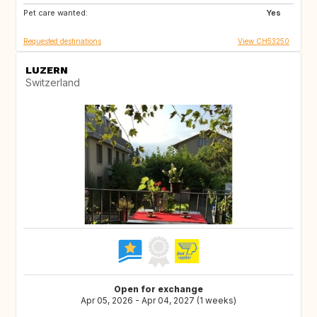
Pet care wanted:
FR
IT
Yes
Requested destinations
View CH53250
LUZERN
Switzerland
Open for exchange
Apr 05, 2026 - Apr 04, 2027 (1 weeks)