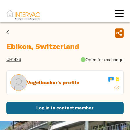
Ebikon, Switzerland
CH1426
Open for exchange
Vogelbacher's profile
Log in to contact member