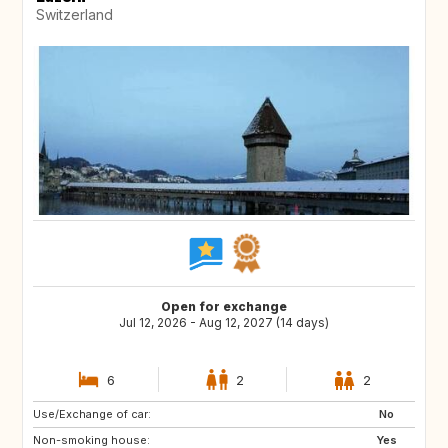
Switzerland
Open for exchange
Jul 12, 2026 - Aug 12, 2027 (14 days)
6
2
2
Use/Exchange of car:
CA
GR
No
Non-smoking house:
ES
AT
Yes