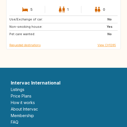
5
1
0
Use/Exchange of car:
BE
No
Non-smoking house:
Yes
Pet care wanted:
No
Requested destinations
View CH1285
Intervac International
Listings
Price Plans
How it works
About Intervac
Membership
FAQ