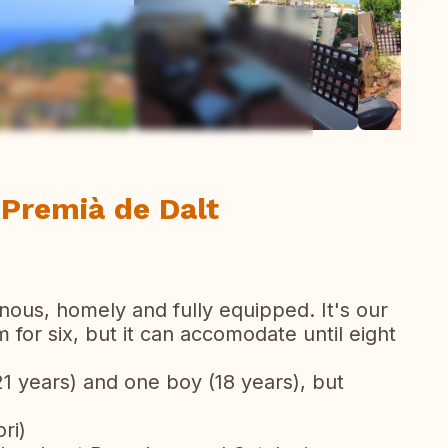
ew all photos
Premià de Dalt
nous, homely and fully equipped. It's our
m for six, but it can accomodate until eight
21 years) and one boy (18 years), but
ri)