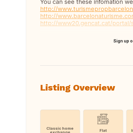
You can see these infomation we
http://www.turismepropbarcelona
http://www.barcelonaturisme.co
http://www20.gencat.cat/portal/s
Sign up o
Translate this
Listing Overview
Classic home
Flat
exchange