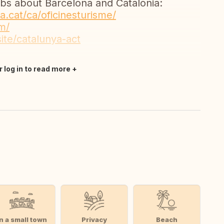
bs about Barcelona and Catalonia:
.cat/ca/oficinesturisme/
m/
ite/catalunya-act
r log in to read more
In a small town
Privacy
Beach