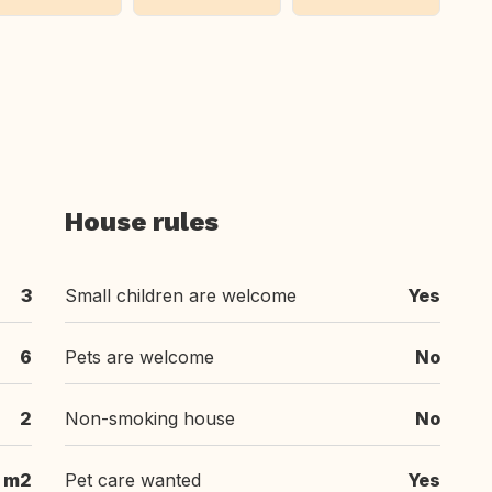
House rules
3
Small children are welcome
Yes
6
Pets are welcome
No
2
Non-smoking house
No
 m2
Pet care wanted
Yes