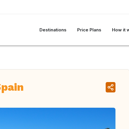
Destinations
Price Plans
How it 
Spain