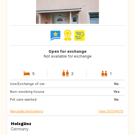
Open for exchange
Not available for exchange
5
2
1
Use/Exchange of car:
BE
NL
No
Non-smoking house:
DE
IT
Yes
Pet care wanted:
ES
DK
No
Requested destinations
View DE1014879
Holzgünz
Germany