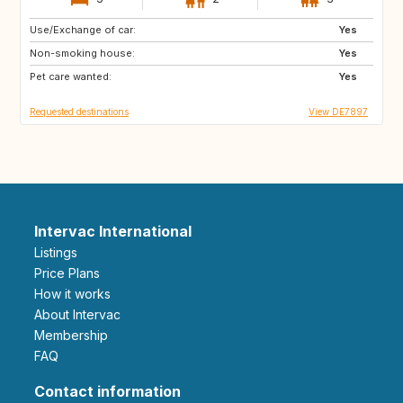
Use/Exchange of car:
GR
HR
Yes
Non-smoking house:
ES
IT
Yes
Pet care wanted:
FR
Yes
Requested destinations
View DE7897
Intervac International
Listings
Price Plans
How it works
About Intervac
Membership
FAQ
Contact information