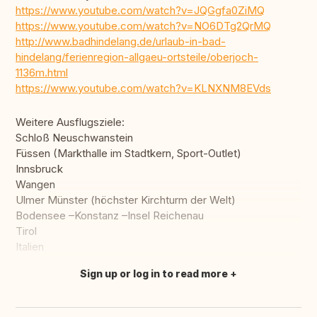
https://www.youtube.com/watch?v=JQGgfa0ZiMQ
https://www.youtube.com/watch?v=NO6DTg2QrMQ
http://www.badhindelang.de/urlaub-in-bad-
hindelang/ferienregion-allgaeu-ortsteile/oberjoch-
1136m.html
https://www.youtube.com/watch?v=KLNXNM8EVds
Weitere Ausflugsziele:
Schloß Neuschwanstein
Füssen (Markthalle im Stadtkern, Sport-Outlet)
Innsbruck
Wangen
Ulmer Münster (höchster Kirchturm der Welt)
Bodensee –Konstanz –Insel Reichenau
Tirol
Italien
Sign up or log in to read more
Translate this