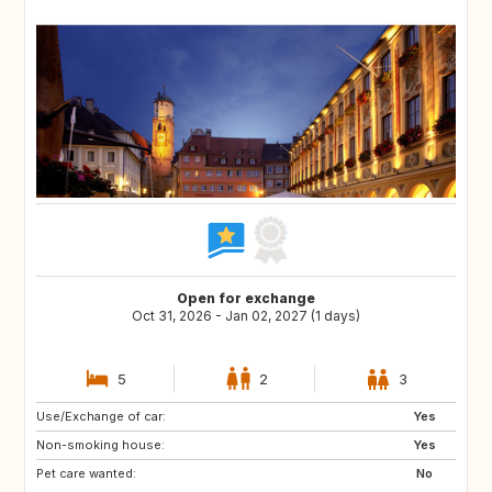
Open for exchange
Oct 31, 2026 - Jan 02, 2027 (1 days)
5
2
3
Use/Exchange of car:
FR
NL
Yes
Non-smoking house:
SE
IS
Yes
Pet care wanted:
NO
GB
No