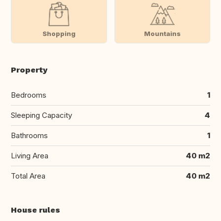
Shopping
Mountains
Property
Bedrooms
1
Sleeping Capacity
4
Bathrooms
1
Living Area
40 m2
Total Area
40 m2
House rules