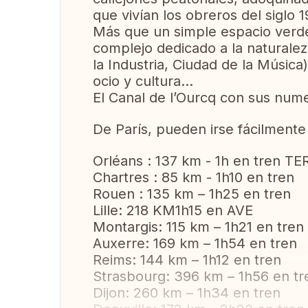
que vivían los obreros del siglo 1
Más que un simple espacio verde,
complejo dedicado a la naturaleza
la Industria, Ciudad de la Música)
ocio y cultura…
El Canal de l’Ourcq con sus nume
De París, pueden irse fácilmente 
Orléans : 137 km - 1h en tren TE
Chartres : 85 km - 1h10 en tren
Rouen : 135 km – 1h25 en tren
Lille: 218 KM1h15 en AVE
Montargis: 115 km – 1h21 en tren
Auxerre: 169 km – 1h54 en tren
Reims: 144 km – 1h12 en tren
Strasbourg: 396 km – 1h56 en tr
Dijon: 260 km – 1h34 en tren