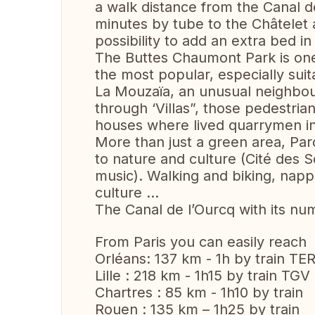
a walk distance from the Canal de
minutes by tube to the Châtelet
possibility to add an extra bed in
The Buttes Chaumont Park is one 
the most popular, especially suita
La Mouzaïa, an unusual neighbour
through ‘Villas”, those pedestri
houses where lived quarrymen in
More than just a green area, Par
to nature and culture (Cité des 
music). Walking and biking, nappi
culture …
The Canal de l’Ourcq with its nu
From Paris you can easily reach
Orléans: 137 km - 1h by train TE
Lille : 218 km - 1h15 by train TGV
Chartres : 85 km - 1h10 by train
Rouen : 135 km – 1h25 by train