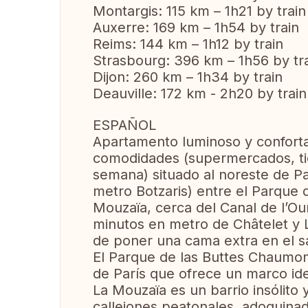
Montargis: 115 km – 1h21 by train
Auxerre: 169 km – 1h54 by train
Reims: 144 km – 1h12 by train
Strasbourg: 396 km – 1h56 by tr
Dijon: 260 km – 1h34 by train
Deauville: 172 km - 2h20 by train
ESPAÑOL
Apartamento luminoso y conforta
comodidades (supermercados, tie
semana) situado al noreste de Par
metro Botzaris) entre el Parque 
Mouzaïa, cerca del Canal de l’Our
minutos en metro de Châtelet y L
de poner una cama extra en el s
El Parque de las Buttes Chaumo
de París que ofrece un marco idea
La Mouzaïa es un barrio insólito y
callejones peatonales, adoquinad