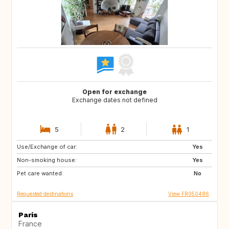
Open for exchange
Exchange dates not defined
5
2
1
Use/Exchange of car:
DE
IT
Yes
Non-smoking house:
NZ
PT
Yes
Pet care wanted:
ZA
US
No
Requested destinations
View FR050486
Paris
France