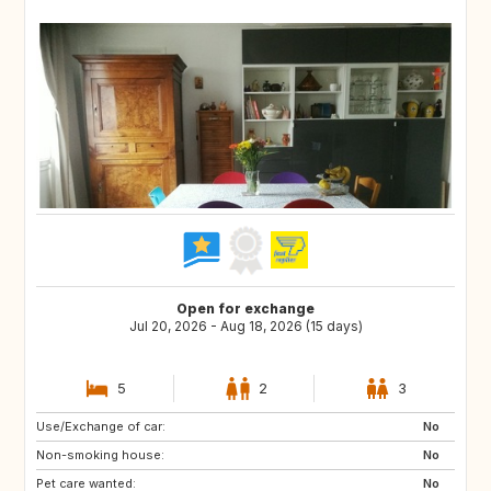
Open for exchange
Jul 20, 2026 - Aug 18, 2026 (15 days)
5
2
3
Use/Exchange of car:
ES
HR
No
Non-smoking house:
IT
ES
No
Pet care wanted:
PT
GR
No