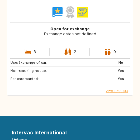
Open for exchange
Exchange dates not defined
8
2
0
Use/Exchange of car:
No
Non-smoking house:
Yes
Pet care wanted:
Yes
View FR53903
Intervac International
Listings