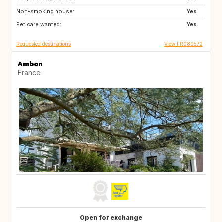
Non-smoking house:
DK
SI
Yes
Pet care wanted:
SK
GB
Yes
Requested destinations
View FR080572
Ambon
France
Open for exchange