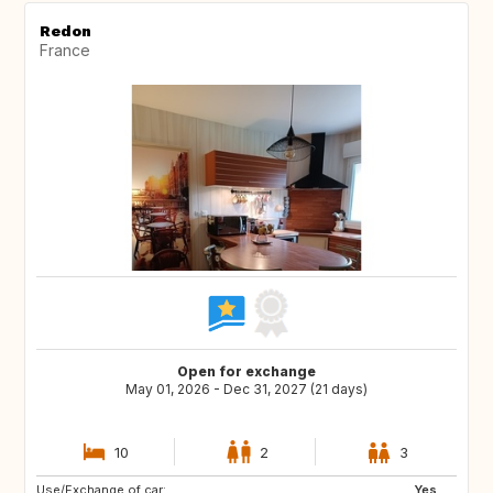
Redon
France
Open for exchange
May 01, 2026 - Dec 31, 2027 (21 days)
10
2
3
Use/Exchange of car:
ES
SE
Yes