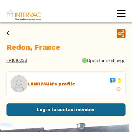
Redon, France
FR1010238
Open for exchange
LANRIVAIN's profile
Log in to contact member