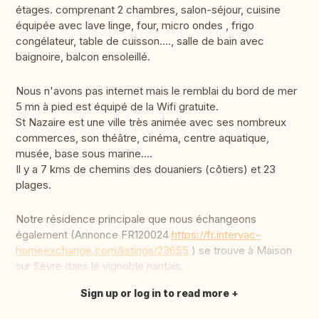
étages. comprenant 2 chambres, salon-séjour, cuisine
équipée avec lave linge, four, micro ondes , frigo
congélateur, table de cuisson...., salle de bain avec
baignoire, balcon ensoleillé.
Nous n'avons pas internet mais le remblai du bord de mer
5 mn à pied est équipé de la Wifi gratuite.
St Nazaire est une ville très animée avec ses nombreux
commerces, son théâtre, cinéma, centre aquatique,
musée, base sous marine....
Il y a 7 kms de chemins des douaniers (côtiers) et 23
plages.
Notre résidence principale que nous échangeons
également (Annonce FR120024
https://fr.intervac-
homeexchange.com/listings/23655
) se trouve à Maison
sur Sèvre dans le vignoble nantais.
Sign up or log in to read more
Translate this