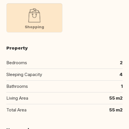
Shopping
Property
Bedrooms
2
Sleeping Capacity
4
Bathrooms
1
Living Area
55 m2
Total Area
55 m2