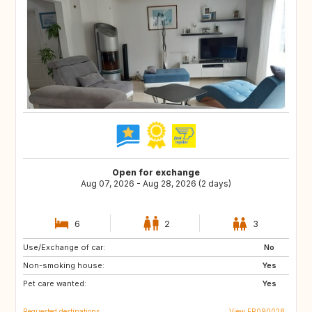
Open for exchange
Aug 07, 2026 - Aug 28, 2026 (2 days)
6
2
3
Use/Exchange of car:
GB
ES
No
Non-smoking house:
PT
Yes
Pet care wanted:
Yes
Requested destinations
View FR090028