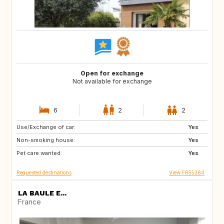
Open for exchange
Not available for exchange
6
2
2
Use/Exchange of car:
DE
DK
Yes
Non-smoking house:
CH
SE
Yes
Pet care wanted:
FR
BE
Yes
Requested destinations
View FR55364
LA BAULE E...
France