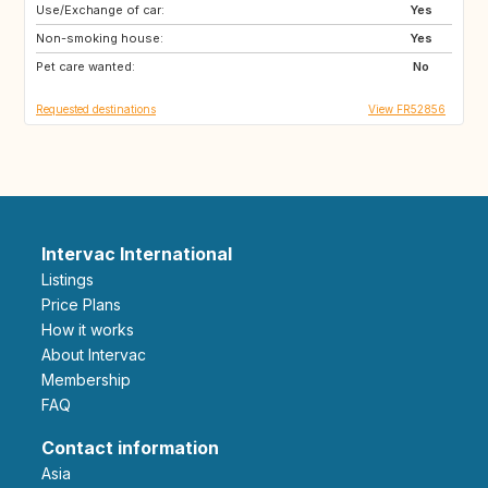
Use/Exchange of car:
DK
IT
Yes
Non-smoking house:
GB
Yes
Pet care wanted:
No
Requested destinations
View FR52856
Intervac International
Listings
Price Plans
How it works
About Intervac
Membership
FAQ
Contact information
Asia