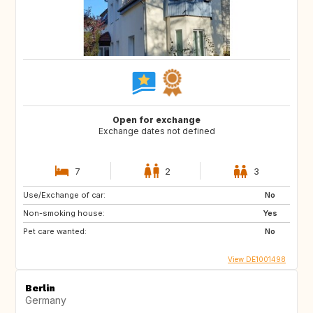
Open for exchange
Exchange dates not defined
7
2
3
Use/Exchange of car:
No
Non-smoking house:
Yes
Pet care wanted:
No
View DE1001498
Berlin
Germany