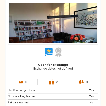
Open for exchange
Exchange dates not defined
8
2
3
Use/Exchange of car:
HR
CA
Yes
Non-smoking house:
SE
NO
Yes
Pet care wanted:
IT
ES
No