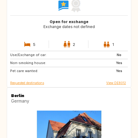
Open for exchange
Exchange dates not defined
5
2
1
Use/Exchange of car:
IE
No
Non-smoking house:
Yes
Pet care wanted:
Yes
Requested destinations
View DE8012
Berlin
Germany