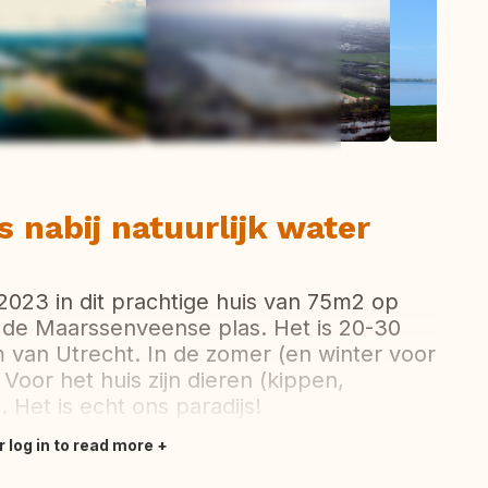
ew all photos
 nabij natuurlijk water
2023 in dit prachtige huis van 75m2 op
 de Maarssenveense plas. Het is 20-30
 van Utrecht. In de zomer (en winter voor
 Voor het huis zijn dieren (kippen,
 Het is echt ons paradijs!
r log in to read more