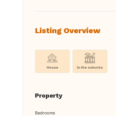
Listing Overview
House
In the suburbs
Property
Bedrooms