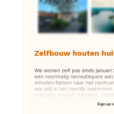
Vi
Zelfbouw houten huis
We wonen zelf pas sinds januari 
een voormalig recreatiepark aan
minuten fietsen naar het centrum
wie wil) is het heerlijk zwemmen.
schapen, emoes, nandoes, uilen).
Sign up o
Translate this