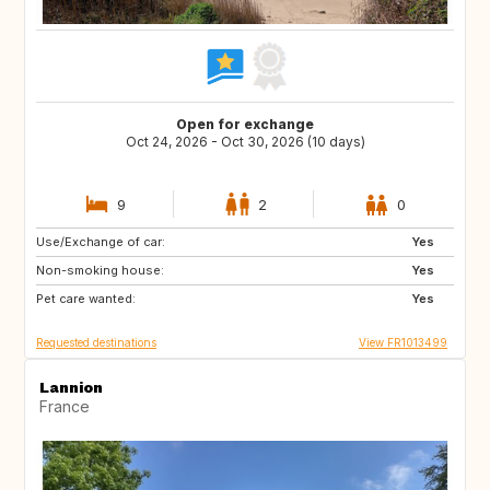
Open for exchange
Oct 24, 2026 - Oct 30, 2026 (10 days)
9
2
0
Use/Exchange of car:
PL
AT
Yes
Non-smoking house:
CH
PT
Yes
Pet care wanted:
ES
IT
Yes
Requested destinations
View FR1013499
Lannion
France