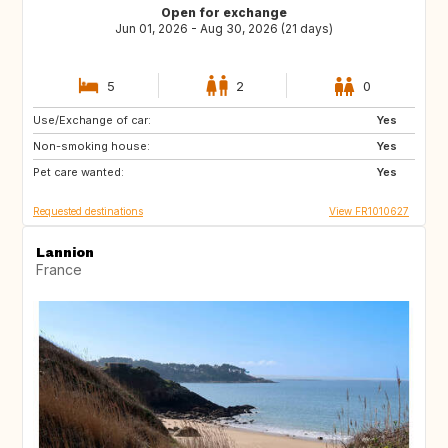
Open for exchange
Jun 01, 2026 - Aug 30, 2026 (21 days)
5
2
0
Use/Exchange of car:
IE
NL
Yes
Non-smoking house:
IT
AT
Yes
Pet care wanted:
CA
US
Yes
Requested destinations
View FR1010627
Lannion
France