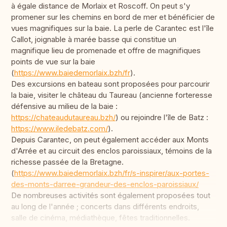
à égale distance de Morlaix et Roscoff. On peut s'y
promener sur les chemins en bord de mer et bénéficier de
vues magnifiques sur la baie. La perle de Carantec est l'île
Callot, joignable à marée basse qui constitue un
magnifique lieu de promenade et offre de magnifiques
points de vue sur la baie
(
https://www.baiedemorlaix.bzh/fr
).
Des excursions en bateau sont proposées pour parcourir
la baie, visiter le château du Taureau (ancienne forteresse
défensive au milieu de la baie :
https://chateaudutaureau.bzh/
) ou rejoindre l'île de Batz :
https://www.iledebatz.com/
).
Depuis Carantec, on peut également accéder aux Monts
d'Arrée et au circuit des enclos paroissiaux, témoins de la
richesse passée de la Bretagne.
(
https://www.baiedemorlaix.bzh/fr/s-inspirer/aux-portes-
des-monts-darree-grandeur-des-enclos-paroissiaux/
De nombreuses activités sont également proposées tout
au long de l'année ; concerts dans différents endroits,
salle de cinéma, médiathèque, fêtes traditionnelles.