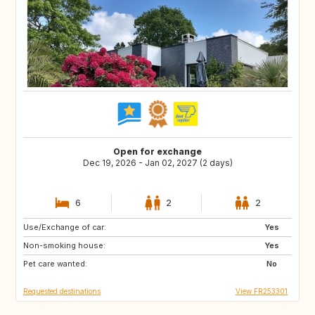
Open for exchange
Dec 19, 2026 - Jan 02, 2027 (2 days)
6
2
2
Use/Exchange of car:
IT
GB
Yes
Non-smoking house:
IS
DK
Yes
Pet care wanted:
DE
NL
No
Requested destinations
View FR253301