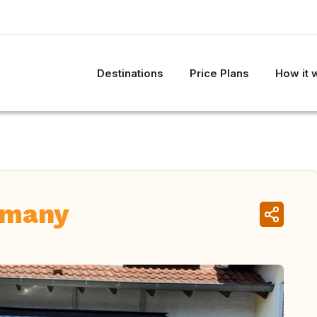
Destinations
Price Plans
How it 
rmany