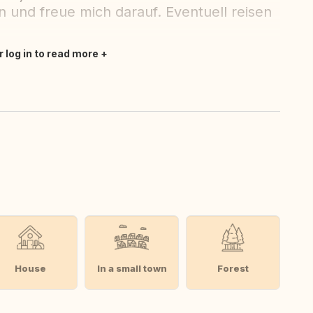
 und freue mich darauf. Eventuell reisen
r log in to read more
House
In a small town
Forest