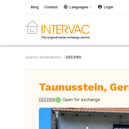
Blog
Contact
Languages
Login
Search destinations
DE53169
Taunusstein, Ge
DE53169
Open for exchange