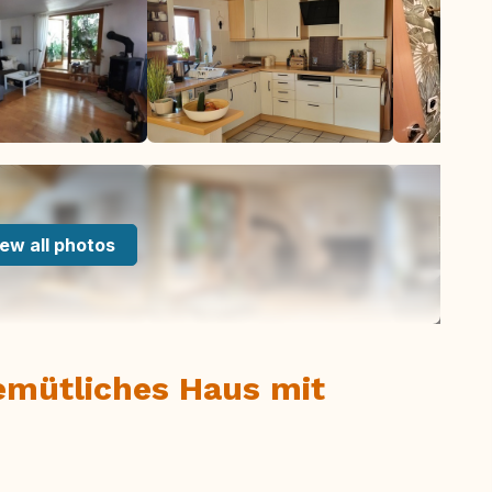
ew all photos
emütliches Haus mit