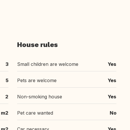
House rules
3
Small children are welcome
Yes
5
Pets are welcome
Yes
2
Non-smoking house
Yes
 m2
Pet care wanted
No
 m2
Car necessary
Yes