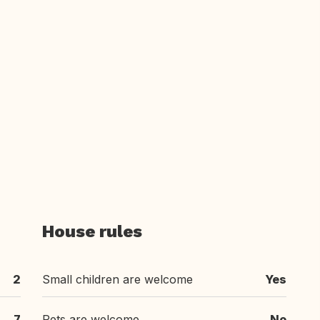
House rules
2
Small children are welcome
Yes
7
Pets are welcome
No