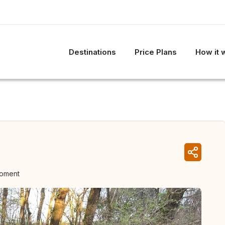
Destinations
Price Plans
How it 
moment