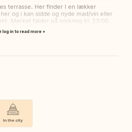
res terrasse. Her finder I en lækker
her og i kan sidde og nyde mad/vin eller
mørkt. Mørket falder på omkring kl. 23:00.
r log in to read more
In the city