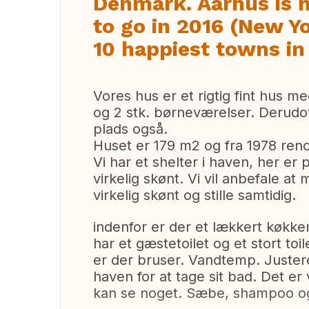
Denmark. Aarhus is 
to go in 2016 (New 
10 happiest towns in
Vores hus er et rigtig fint hus me
og 2 stk. børneværelser. Derud
plads også.
Huset er 179 m2 og fra 1978 reno
Vi har et shelter i haven, her er 
virkelig skønt. Vi vil anbefale at
virkelig skønt og stille samtidig.
indenfor er der et lækkert køkk
har et gæstetoilet og et stort toi
er der bruser. Vandtemp. Juster
haven for at tage sit bad. Det er
kan se noget. Sæbe, shampoo og 