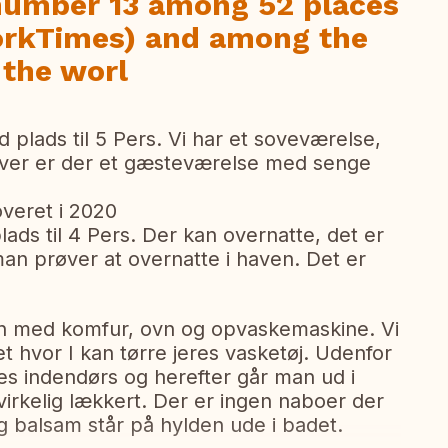
number 13 among 52 places
YorkTimes) and among the
 the worl
d plads til 5 Pers. Vi har et soveværelse,
over er der et gæsteværelse med senge
veret i 2020
plads til 4 Pers. Der kan overnatte, det er
 man prøver at overnatte i haven. Det er
en med komfur, ovn og opvaskemaskine. Vi
let hvor I kan tørre jeres vasketøj. Udenfor
es indendørs og herefter går man ud i
 virkelig lækkert. Der er ingen naboer der
balsam står på hylden ude i badet.