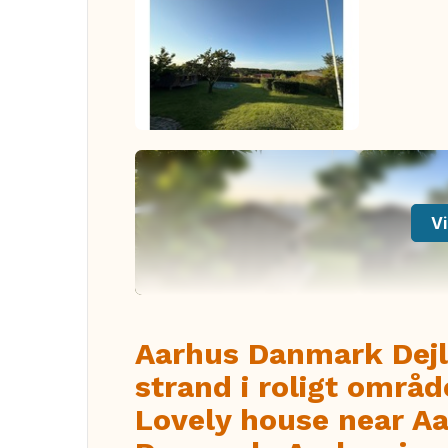
Vi
Aarhus Danmark Dejli
strand i roligt områ
Lovely house near Aa