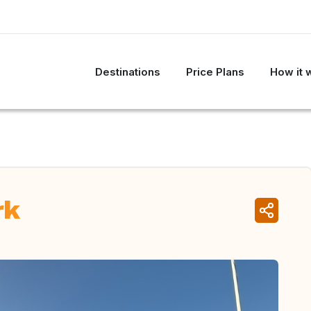
Destinations
Price Plans
How it 
rk