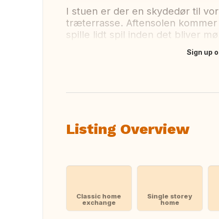
I stuen er der en skydedør til vo
træterrasse. Aftensolen kommer 
spille lidt spil inden det bliver 
Sign up o
Translate this
Listing Overview
Classic home
Single storey
exchange
home