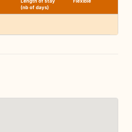
Length of stay
Flexible
(nb of days)