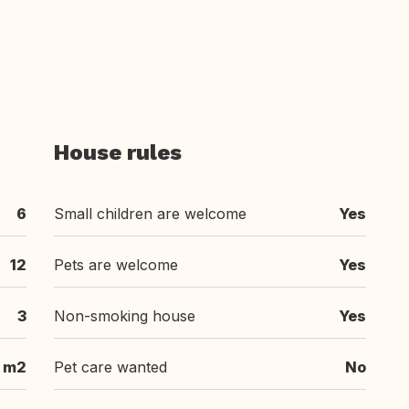
House rules
6
Small children are welcome
Yes
12
Pets are welcome
Yes
3
Non-smoking house
Yes
 m2
Pet care wanted
No