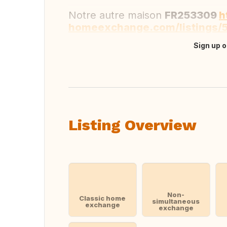
Notre autre maison
FR253309
h
homeexchange.com/listings/
Sign up o
Translate this
Listing Overview
Non-
Classic home
simultaneous
exchange
exchange