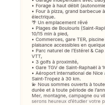
• Garage indépendant avec babyf
• Forage à haut débit (autonomie
• Four à pizza, grand barbecue à
électrique.
🌴 Un emplacement rêvé
• Plages de Boulouris (Saint-Rap
10/15 min à pied,
• Commerces, gare TER, piscine 
plaisance accessibles en quelqu
• Parc naturel de l’Estérel & Ca
VTT,
• 3 golfs à proximité,
• Gare TGV de Saint-Raphaël à 1
• Aéroport international de Nic
Saint-Tropez à 30 km.
💫 Nous sommes ouverts à toutes
durée et à toute période de l’an
Mer, montagne, campagne ou vill
serons heureux d’étudier votre p