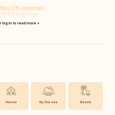
ttps://fr.intervac-
56083/preview
r log in to read more
House
By the sea
Beach