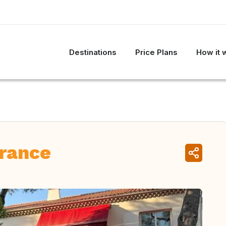
Destinations
Price Plans
How it 
France