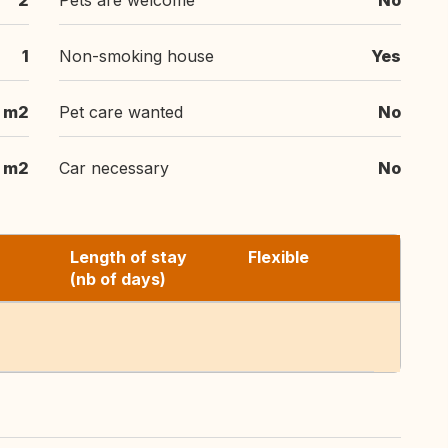
2
Pets are welcome
No
1
Non-smoking house
Yes
 m2
Pet care wanted
No
 m2
Car necessary
No
Length of stay
Flexible
(nb of days)