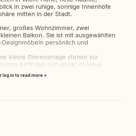
lick in zwei ruhige, sonnige Innenhöfe
häre mitten in der Stadt.
mer, großes Wohnzimmer, zwei
leinen Balkon. Sie ist mit ausgewählten
-Designmöbeln persönlich und
ine kleine Stereoanlage stehen zur
rants befinden sich direkt im Haus.
r log in to read more