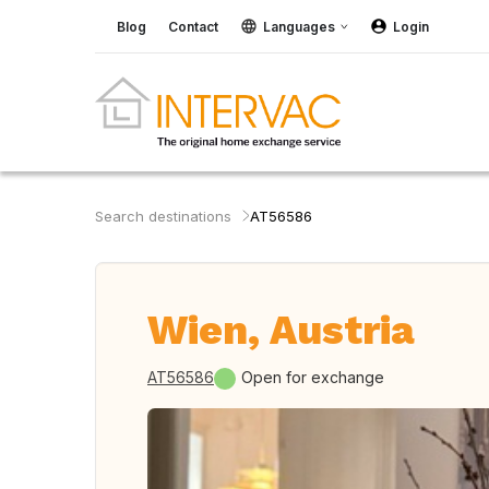
Blog
Contact
Languages
Login
Search destinations
AT56586
Wien, Austria
AT56586
Open for exchange