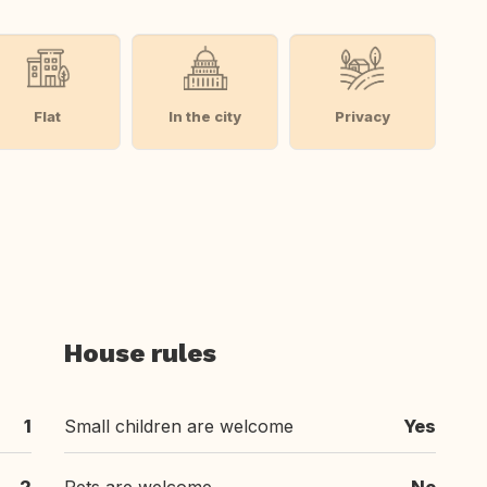
Flat
In the city
Privacy
House rules
1
Small children are welcome
Yes