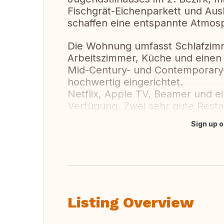
Fischgrät-Eichenparkett und Ausb
schaffen eine entspannte Atmosp
Die Wohnung umfasst Schlafzim
Arbeitszimmer, Küche und einen k
Mid-Century- und Contemporary
hochwertig eingerichtet.
Netflix, Apple TV, Beamer und e
Verfügung. Zwei sehr gute Restau
Sign up o
Translate this
Listing Overview