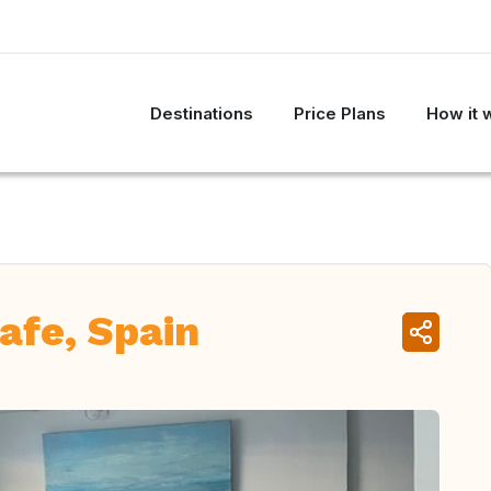
Destinations
Price Plans
How it 
afe, Spain