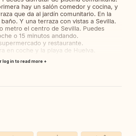
 primera hay un salón comedor y cocina, y
aza que da al jardín comunitario. En la
 baño. Y una terraza con vistas a Sevilla.
 o metro el centro de Sevilla. Puedes
oche o 15 minutos andando.
, supermercado y restaurante.
ra en coche y la playa de Huelva.
r log in to read more