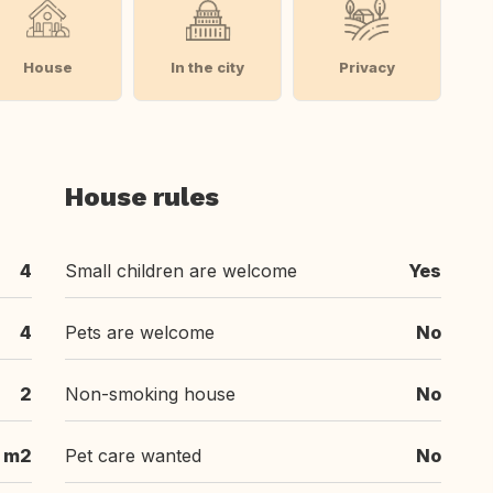
House
In the city
Privacy
House rules
4
Small children are welcome
Yes
4
Pets are welcome
No
2
Non-smoking house
No
 m2
Pet care wanted
No