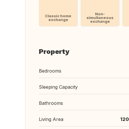
Non-
Classic home
simultaneous
exchange
exchange
Property
Bedrooms
Sleeping Capacity
Bathrooms
Living Area
120