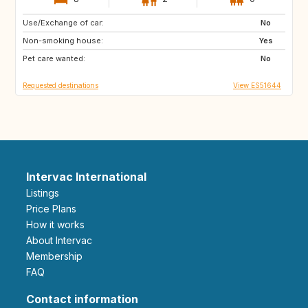
Use/Exchange of car:
IS
GB
No
Non-smoking house:
Yes
Pet care wanted:
No
Requested destinations
View ES51644
Intervac International
Listings
Price Plans
How it works
About Intervac
Membership
FAQ
Contact information