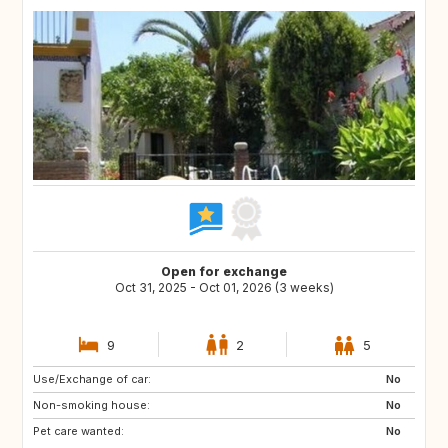
Open for exchange
Oct 31, 2025 - Oct 01, 2026 (3 weeks)
9
2
5
Use/Exchange of car:
ES
PL
No
Non-smoking house:
HR
NO
No
Pet care wanted:
GR
MA
No