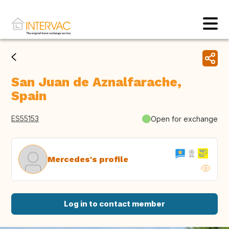
San Juan de Aznalfarache,
Spain
ES55153
Open for exchange
Mercedes's profile
Log in to contact member