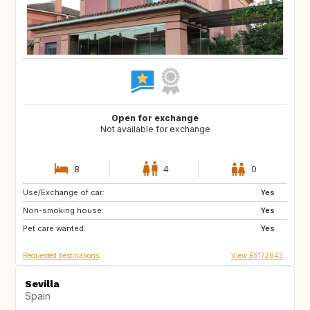
Open for exchange
Not available for exchange
8
4
0
Use/Exchange of car:
ES
FR
Yes
Non-smoking house:
NL
Yes
Pet care wanted:
Yes
Requested destinations
View ES172843
Sevilla
Spain