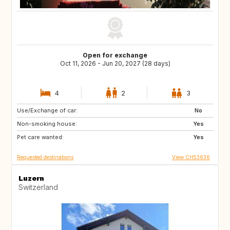
Open for exchange
Oct 11, 2026 - Jun 20, 2027 (28 days)
4
2
3
Use/Exchange of car:
CH
FR
No
Non-smoking house:
DE
AT
Yes
Pet care wanted:
IT
ES
Yes
Requested destinations
View CH53636
Luzern
Switzerland