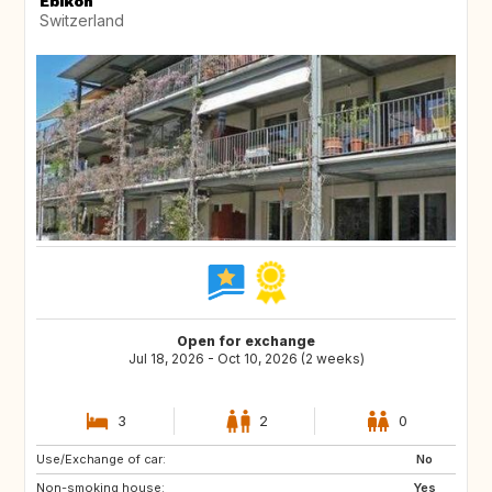
Ebikon
Switzerland
Open for exchange
Jul 18, 2026 - Oct 10, 2026 (2 weeks)
3
2
0
Use/Exchange of car:
FR
AT
No
Non-smoking house:
BE
FR
Yes