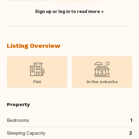
Sign up or log in to read more
Translate this
Listing Overview
Flat
In the suburbs
Property
Bedrooms
1
Sleeping Capacity
2