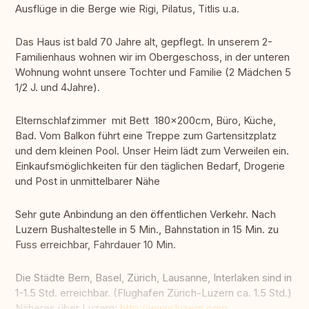
Ausflüge in die Berge wie Rigi, Pilatus, Titlis u.a.
Das Haus ist bald 70 Jahre alt, gepflegt. In unserem 2-
Familienhaus wohnen wir im Obergeschoss, in der unteren
Wohnung wohnt unsere Tochter und Familie (2 Mädchen 5
1/2 J. und 4Jahre).
Elternschlafzimmer mit Bett 180x200cm, Büro, Küche,
Bad. Vom Balkon führt eine Treppe zum Gartensitzplatz
und dem kleinen Pool. Unser Heim lädt zum Verweilen ein.
Einkaufsmöglichkeiten für den täglichen Bedarf, Drogerie
und Post in unmittelbarer Nähe
Sehr gute Anbindung an den öffentlichen Verkehr. Nach
Luzern Bushaltestelle in 5 Min., Bahnstation in 15 Min. zu
Fuss erreichbar, Fahrdauer 10 Min.
Die Städte Bern, Basel, Zürich, Lausanne, Interlaken sind in
1-1.5 Std. erreichbar. (Flughafen Zürich-Luzern ca. 1.5 Std.)
Näheres über Luzern:
http://www.luzern.com