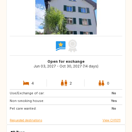
Open for exchange
Jun 03, 2027 - Oct 30, 2027 (14 days)
4
2
0
Use/Exchange of car:
GB
GB
No
Non-smoking house:
Yes
Pet care wanted:
No
Requested destinations
View CH1011