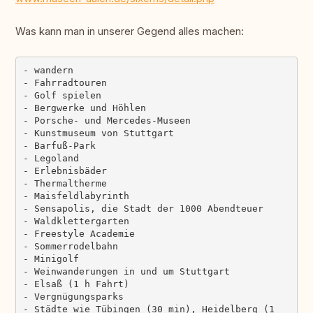
Was kann man in unserer Gegend alles machen:
- wandern

- Fahrradtouren

- Golf spielen

- Bergwerke und Höhlen

- Porsche- und Mercedes-Museen

- Kunstmuseum von Stuttgart

- Barfuß-Park

- Legoland

- Erlebnisbäder

- Thermaltherme

- Maisfeldlabyrinth

- Sensapolis, die Stadt der 1000 Abendteuer

- Waldklettergarten

- Freestyle Academie

- Sommerrodelbahn

- Minigolf

- Weinwanderungen in und um Stuttgart

- Elsaß (1 h Fahrt)

- Vergnügungsparks

- Städte wie Tübingen (30 min), Heidelberg (1 