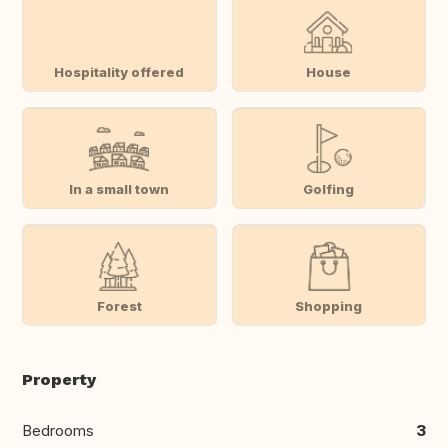
Hospitality offered
House
In a small town
Golfing
Forest
Shopping
Property
Bedrooms
3