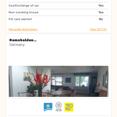
Use/Exchange of car:
DE
IE
Yes
Non-smoking house:
CZ
RO
Yes
Pet care wanted:
IL
IS
No
Requested destinations
View DE7243
Remshalden...
Germany