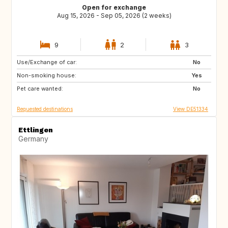
Open for exchange
Aug 15, 2026 - Sep 05, 2026 (2 weeks)
9
2
3
Use/Exchange of car:
FI
NO
No
Non-smoking house:
BE
NL
Yes
Pet care wanted:
SE
DK
No
Requested destinations
View DE51334
Ettlingen
Germany