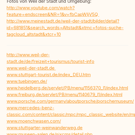
Fotos von Weil der Stadt und Umgebung:
http://www.youtube.com/watch?
feature=endscreen&NR=1&v=fbCapWIjV5Q
http://www.meinestadt.de/weil-der-stadt/bilder/detail?
id=681851&search_words=Altstadt&xtmc=fotos-suche-
tagcloud_altstadt&xtcr=10
http://www.weil-der-
stadt.de/de/freizeit+tourismus/tourist-info
www.weil-der-stadt.de
www.stuttgart-tourist.de/index_DEU.htm
www.tuebingen.de/
www.heidelberg.de/servlet/PB/menu/1156370_l1/index.html
www.freiburg.de/servlet/PB/menu/1140679_l1/index.html
www.porsche.com/germany/aboutporsche/porschemuseum/
www.mercedes-benz-
classic.com/content/classic/mpc/mpc_classic_website/e
www.moenchwasen.com/
www.stuttgarter-weinwanderweg.de
www.museen-aalen.de/sixcms/detail.php