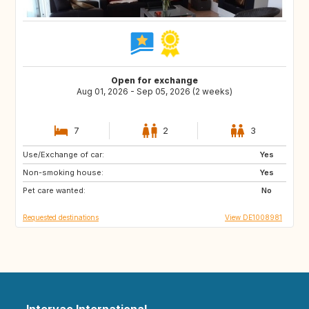
Open for exchange
Aug 01, 2026 - Sep 05, 2026 (2 weeks)
7
2
3
Use/Exchange of car:
AT
GB
Yes
Non-smoking house:
IE
ES
Yes
Pet care wanted:
PT
SE
No
Requested destinations
View DE1008981
Intervac International