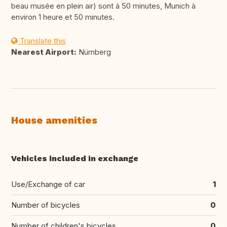
beau musée en plein air) sont à 50 minutes, Munich à
environ 1 heure et 50 minutes.
Translate this
Nearest Airport:
Nürnberg
House amenities
Vehicles included in exchange
Use/Exchange of car
1
Number of bicycles
0
Number of children's bicycles
0