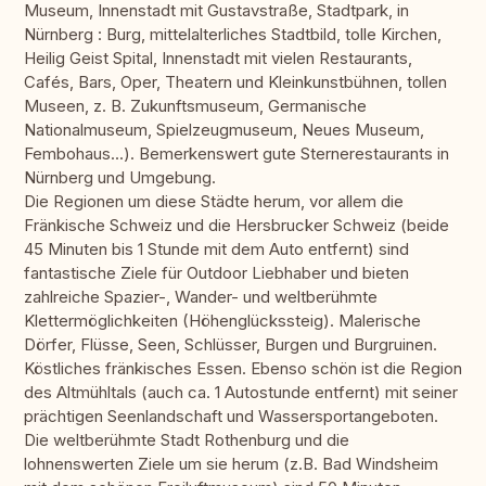
Museum, Innenstadt mit Gustavstraße, Stadtpark, in
Nürnberg : Burg, mittelalterliches Stadtbild, tolle Kirchen,
Heilig Geist Spital, Innenstadt mit vielen Restaurants,
Cafés, Bars, Oper, Theatern und Kleinkunstbühnen, tollen
Museen, z. B. Zukunftsmuseum, Germanische
Nationalmuseum, Spielzeugmuseum, Neues Museum,
Fembohaus...). Bemerkenswert gute Sternerestaurants in
Nürnberg und Umgebung.
Die Regionen um diese Städte herum, vor allem die
Fränkische Schweiz und die Hersbrucker Schweiz (beide
45 Minuten bis 1 Stunde mit dem Auto entfernt) sind
fantastische Ziele für Outdoor Liebhaber und bieten
zahlreiche Spazier-, Wander- und weltberühmte
Klettermöglichkeiten (Höhenglückssteig). Malerische
Dörfer, Flüsse, Seen, Schlüsser, Burgen und Burgruinen.
Köstliches fränkisches Essen. Ebenso schön ist die Region
des Altmühltals (auch ca. 1 Autostunde entfernt) mit seiner
prächtigen Seenlandschaft und Wassersportangeboten.
Die weltberühmte Stadt Rothenburg und die
lohnenswerten Ziele um sie herum (z.B. Bad Windsheim