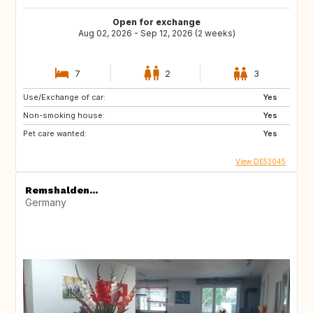
Open for exchange
Aug 02, 2026 - Sep 12, 2026 (2 weeks)
7
2
3
Use/Exchange of car:
Yes
Non-smoking house:
Yes
Pet care wanted:
Yes
View DE53045
Remshalden...
Germany