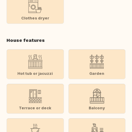
Clothes dryer
House features
Hot tub or jacuzzi
Garden
Terrace or deck
Balcony