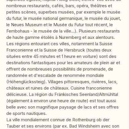
nombreux restaurants, cafés, bars, opéra, théâtres et
petites scènes, superbes musées, par exemple le musée
du futur, le musée national germanique, le musée du jouet,
le Neues Museum et le Musée du Futur tout récent, le
Fembohaus - le musée de la ville...). Plusieurs restaurants
de haute gamme étoilés à Nuremberg et aux alentours.
Les régions entourant ces villes, notamment la Suisse
Franconienne et la Suisse de Hersbruck (toutes deux
situées entre 45 minutes et 1 heure en voiture) sont des
destinations fantastiques pour les amateurs de plein air et
offrent de nombreuses possibilités de promenade, de
randonnée et d'escalade de renommée mondiale
(Höhenglückssteig). Villages pittoresques, rivières, lacs,
châteaux et ruines de châteaux. Cuisine franconienne
délicieuse. La région du Fränkisches Seenland/Altmühltal
(également à environ une heure de route) est tout aussi
belle avec son magnifique paysage de lacs et ses offres
de sports nautiques.
La ville mondialement connue de Rothenburg ob der
Tauber et ses environs (par ex. Bad Windsheim avec son