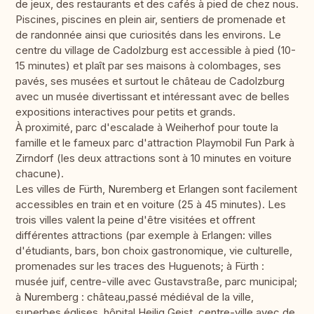
de jeux, des restaurants et des cafés à pied de chez nous.
Piscines, piscines en plein air, sentiers de promenade et
de randonnée ainsi que curiosités dans les environs. Le
centre du village de Cadolzburg est accessible à pied (10-
15 minutes) et plaît par ses maisons à colombages, ses
pavés, ses musées et surtout le château de Cadolzburg
avec un musée divertissant et intéressant avec de belles
expositions interactives pour petits et grands.
À proximité, parc d'escalade à Weiherhof pour toute la
famille et le fameux parc d'attraction Playmobil Fun Park à
Zirndorf (les deux attractions sont à 10 minutes en voiture
chacune).
Les villes de Fürth, Nuremberg et Erlangen sont facilement
accessibles en train et en voiture (25 à 45 minutes). Les
trois villes valent la peine d'être visitées et offrent
différentes attractions (par exemple à Erlangen: villes
d'étudiants, bars, bon choix gastronomique, vie culturelle,
promenades sur les traces des Huguenots; à Fürth :
musée juif, centre-ville avec Gustavstraße, parc municipal;
à Nuremberg : château,passé médiéval de la ville,
superbes églises, hôpital Heilig Geist, centre-ville avec de