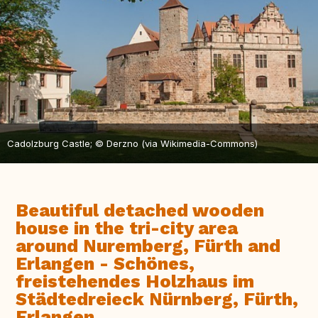
Cadolzburg Castle; © Derzno (via Wikimedia-Commons)
Beautiful detached wooden
house in the tri-city area
around Nuremberg, Fürth and
Erlangen - Schönes,
freistehendes Holzhaus im
Städtedreieck Nürnberg, Fürth,
Erlangen