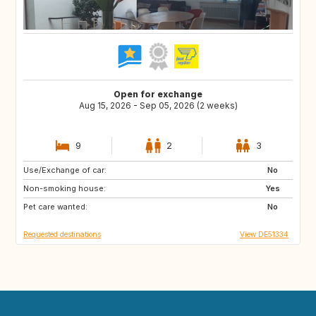
Open for exchange
Aug 15, 2026 - Sep 05, 2026 (2 weeks)
9
2
3
Use/Exchange of car:
FI
NO
No
Non-smoking house:
BE
NL
Yes
Pet care wanted:
SE
DK
No
Requested destinations
View DE51334