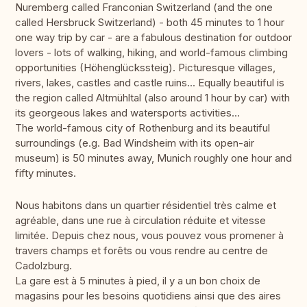
Nuremberg called Franconian Switzerland (and the one
called Hersbruck Switzerland) - both 45 minutes to 1 hour
one way trip by car - are a fabulous destination for outdoor
lovers - lots of walking, hiking, and world-famous climbing
opportunities (Höhenglückssteig). Picturesque villages,
rivers, lakes, castles and castle ruins... Equally beautiful is
the region called Altmühltal (also around 1 hour by car) with
its georgeous lakes and watersports activities...
The world-famous city of Rothenburg and its beautiful
surroundings (e.g. Bad Windsheim with its open-air
museum) is 50 minutes away, Munich roughly one hour and
fifty minutes.
Nous habitons dans un quartier résidentiel très calme et
agréable, dans une rue à circulation réduite et vitesse
limitée. Depuis chez nous, vous pouvez vous promener à
travers champs et forêts ou vous rendre au centre de
Cadolzburg.
La gare est à 5 minutes à pied, il y a un bon choix de
magasins pour les besoins quotidiens ainsi que des aires