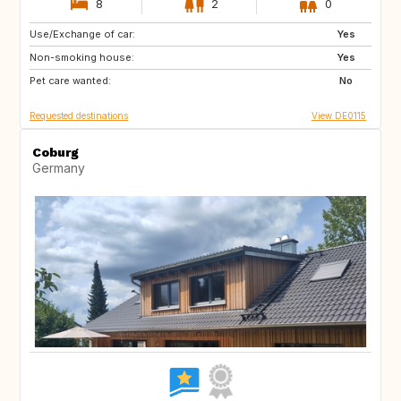
8
2
0
Use/Exchange of car:
FR
IT
Yes
Non-smoking house:
AT
DK
Yes
Pet care wanted:
IE
NL
No
Requested destinations
View DE0115
Coburg
Germany