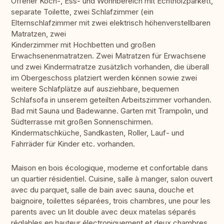
Offener Koch-, Ess- und Wohnbereich mit Echtholzparkett,
separate Toilette, zwei Schlafzimmer (ein
Elternschlafzimmer mit zwei elektrisch höhenverstellbaren
Matratzen, zwei
Kinderzimmer mit Hochbetten und großen
Erwachsenenmatratzen. Zwei Matratzen für Erwachsene
und zwei Kindermatratze zusätzlich vorhanden, die überall
im Obergeschoss platziert werden können sowie zwei
weitere Schlafplätze auf ausziehbare, bequemen
Schlafsofa in unserem geteilten Arbeitszimmer vorhanden.
Bad mit Sauna und Badewanne. Garten mit Trampolin, und
Südterrasse mit großen Sonnenschirmen.
Kindermatschküche, Sandkasten, Roller, Lauf- und
Fahrräder für Kinder etc. vorhanden.
Maison en bois écologique, moderne et confortable dans
un quartier résidentiel. Cuisine, salle à manger, salon ouvert
avec du parquet, salle de bain avec sauna, douche et
baignoire, toilettes séparées, trois chambres, une pour les
parents avec un lit double avec deux matelas séparés
réglables en hauteur électroniquement et deux chambres