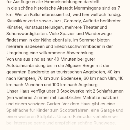
für Ausflüge in alle Himmelsrichtungen darstellt.
In die schöne historische Altstadt Memmingens sind es 7
km. Wer an Kultur interessiert ist, wird hier vielfach fündig:
Klassikkonzerte sowie Jazz, Comedy, Auftritte berühmter
Künstler, Kunstausstellungen, mehrere Theater und
Sehenswürdigkeiten. Viele Spazier-und Wanderwege
findet man in der Nähe ebenfalls. Im Sommer bieten
mehrere Badeseen und Erlebnisschwimmbäder in der
Umgebung eine willkommene Abwechslung.
Von uns aus sind es nur 40 Minuten bei guter
Autobahnanbindung bis in die Allgäuer Berge mit der
gesamten Bandbreite an touristischen Angeboten, 40 km
nach Kempten, 70 km zum Bodensee, 60 km nach Ulm, 110
km nach München und 100 km nach Augsburg.
Unser Haus verfügt über 3 Stockwerke mit 2 Schlafräumen
(ein weiteres Zimmer mit zusätzlicher Matratze nutzbar)
und einem winzigen Garten. Vor dem Haus gibt es eine
Spielfläche für Kinder zum Scooterfahren, eine Garage und
einen weiteren Stellplatz. Unsere Fahrräder verleihen wir
bei Interesse gerne und empfehlen schöne Rundwege.