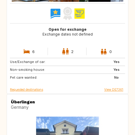
Open for exchange
Exchange dates not defined
6
2
0
Use/Exchange of car:
CZ
IT
Yes
Non-smoking house:
DE
AT
Yes
Pet care wanted:
FR
AT
No
Requested destinations
View DE7361
Überlingen
Germany