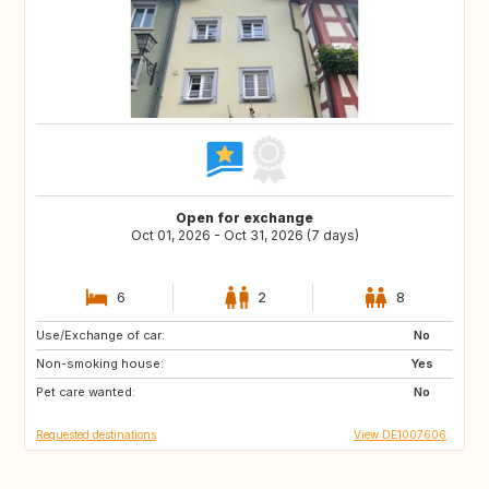
Open for exchange
Oct 01, 2026 - Oct 31, 2026 (7 days)
6
2
8
Use/Exchange of car:
DE
GB
No
Non-smoking house:
Yes
Pet care wanted:
No
Requested destinations
View DE1007606