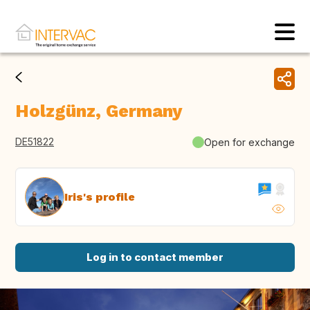
Holzgünz, Germany
DE51822
Open for exchange
Iris's profile
Log in to contact member