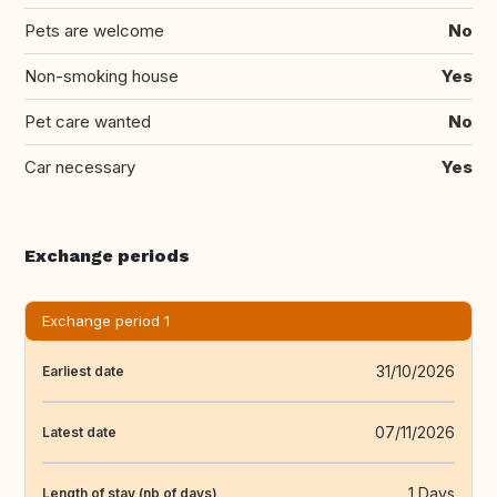
Pets are welcome
No
Non-smoking house
Yes
Pet care wanted
No
Car necessary
Yes
Exchange periods
Exchange period 1
31/10/2026
Earliest date
07/11/2026
Latest date
1 Days
Length of stay (nb of days)