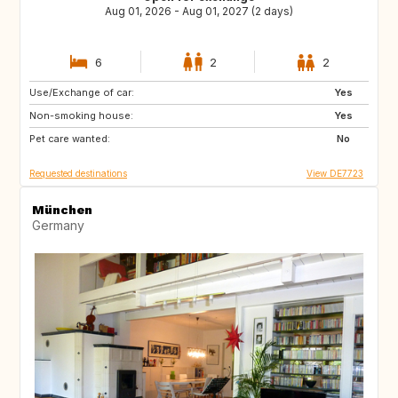
Aug 01, 2026 - Aug 01, 2027 (2 days)
6
2
2
Use/Exchange of car:
GR
HR
Yes
Non-smoking house:
HU
CZ
Yes
Pet care wanted:
IS
PL
No
Requested destinations
View DE7723
München
Germany