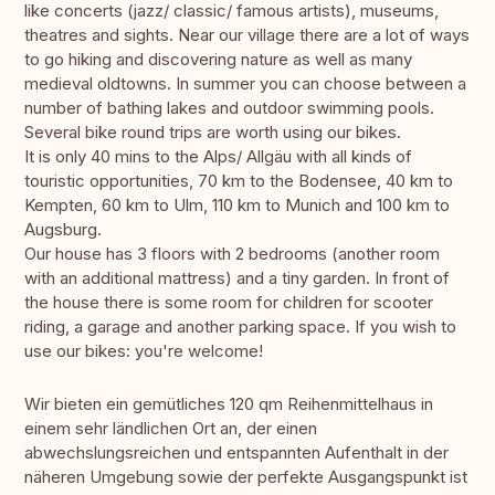
like concerts (jazz/ classic/ famous artists), museums,
theatres and sights. Near our village there are a lot of ways
to go hiking and discovering nature as well as many
medieval oldtowns. In summer you can choose between a
number of bathing lakes and outdoor swimming pools.
Several bike round trips are worth using our bikes.
It is only 40 mins to the Alps/ Allgäu with all kinds of
touristic opportunities, 70 km to the Bodensee, 40 km to
Kempten, 60 km to Ulm, 110 km to Munich and 100 km to
Augsburg.
Our house has 3 floors with 2 bedrooms (another room
with an additional mattress) and a tiny garden. In front of
the house there is some room for children for scooter
riding, a garage and another parking space. If you wish to
use our bikes: you're welcome!
Wir bieten ein gemütliches 120 qm Reihenmittelhaus in
einem sehr ländlichen Ort an, der einen
abwechslungsreichen und entspannten Aufenthalt in der
näheren Umgebung sowie der perfekte Ausgangspunkt ist