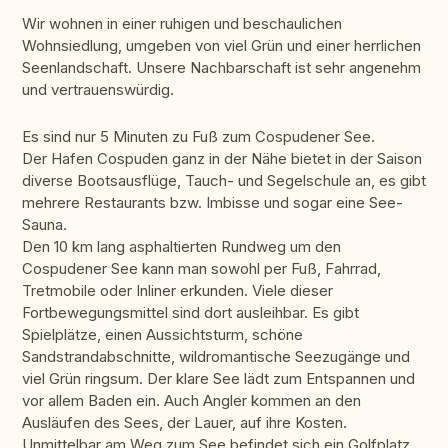
Wir wohnen in einer ruhigen und beschaulichen
Wohnsiedlung, umgeben von viel Grün und einer herrlichen
Seenlandschaft. Unsere Nachbarschaft ist sehr angenehm
und vertrauenswürdig.
Es sind nur 5 Minuten zu Fuß zum Cospudener See.
Der Hafen Cospuden ganz in der Nähe bietet in der Saison
diverse Bootsausflüge, Tauch- und Segelschule an, es gibt
mehrere Restaurants bzw. Imbisse und sogar eine See-
Sauna.
Den 10 km lang asphaltierten Rundweg um den
Cospudener See kann man sowohl per Fuß, Fahrrad,
Tretmobile oder Inliner erkunden. Viele dieser
Fortbewegungsmittel sind dort ausleihbar. Es gibt
Spielplätze, einen Aussichtsturm, schöne
Sandstrandabschnitte, wildromantische Seezugänge und
viel Grün ringsum. Der klare See lädt zum Entspannen und
vor allem Baden ein. Auch Angler kommen an den
Ausläufen des Sees, der Lauer, auf ihre Kosten.
Unmittelbar am Weg zum See befindet sich ein Golfplatz.