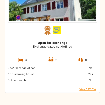
Open for exchange
Exchange dates not defined
4
2
0
Use/Exchange of car:
No
Non-smoking house:
Yes
Pet care wanted:
No
View DE55610