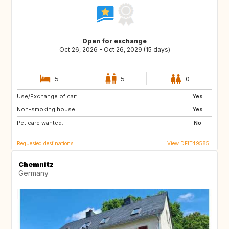
Open for exchange
Oct 26, 2026 - Oct 26, 2029 (15 days)
5
5
0
Use/Exchange of car:
AU
CL
Yes
Non-smoking house:
AR
BR
Yes
Pet care wanted:
MC
LU
No
Requested destinations
View DEIT49585
Chemnitz
Germany