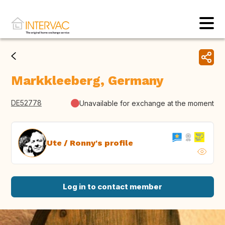
Markkleeberg, Germany
DE52778
Unavailable for exchange at the moment
Ute / Ronny's profile
Log in to contact member