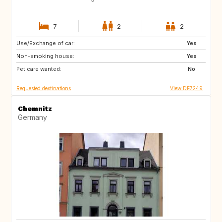
7
2
2
Use/Exchange of car:
GB
GB
Yes
Non-smoking house:
NO
DK
Yes
Pet care wanted:
DE
NL
No
Requested destinations
View DE7249
Chemnitz
Germany