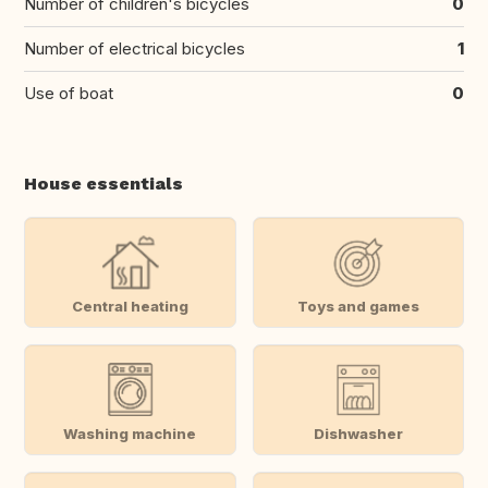
Number of children's bicycles
0
Number of electrical bicycles
1
Use of boat
0
House essentials
Central heating
Toys and games
Washing machine
Dishwasher