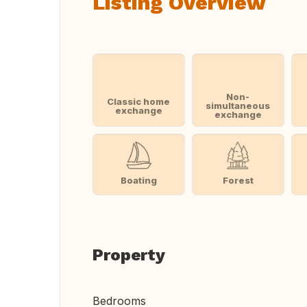
Listing Overview
Non-
Classic home
simultaneous
exchange
exchange
Boating
Forest
Property
Bedrooms