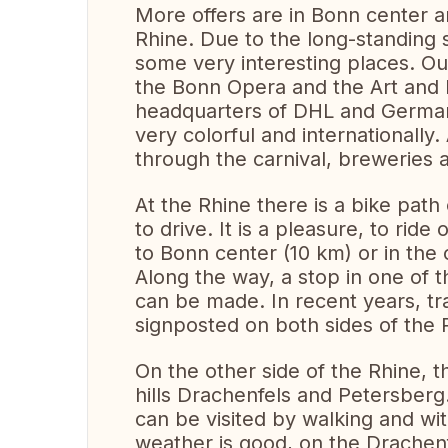
More offers are in Bonn center a
Rhine. Due to the long-standing 
some very interesting places. Ou
the Bonn Opera and the Art and E
headquarters of DHL and German
very colorful and internationally.
through the carnival, breweries a
At the Rhine there is a bike path
to drive. It is a pleasure, to ri
to Bonn center (10 km) or in the 
Along the way, a stop in one of
can be made. In recent years, tra
signposted on both sides of the 
On the other side of the Rhine, 
hills Drachenfels and Petersberg
can be visited by walking and wit
weather is good, on the Drachen