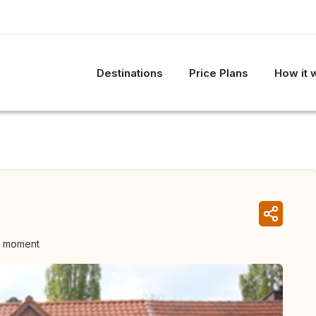
Destinations
Price Plans
How it 
e moment